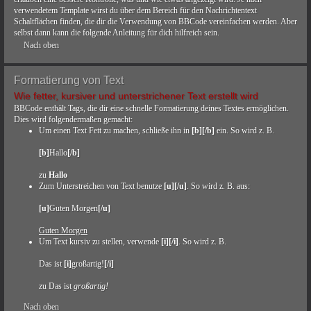
verwendetem Template wirst du über dem Bereich für den Nachrichtentext
Schaltflächen finden, die dir die Verwendung von BBCode vereinfachen werden. Aber
selbst dann kann die folgende Anleitung für dich hilfreich sein.
Nach oben
Formatierung von Text
Wie fetter, kursiver und unterstrichener Text erstellt wird
BBCode enthält Tags, die dir eine schnelle Formatierung deines Textes ermöglichen.
Dies wird folgendermaßen gemacht:
Um einen Text Fett zu machen, schließe ihn in
[b][/b]
ein. So wird z. B.
[b]
Hallo
[/b]
zu
Hallo
Zum Unterstreichen von Text benutze
[u][/u]
. So wird z. B. aus:
[u]
Guten Morgen
[/u]
Guten Morgen
Um Text kursiv zu stellen, verwende
[i][/i]
. So wird z. B.
Das ist
[i]
großartig!
[/i]
zu Das ist
großartig!
Nach oben