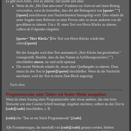
Es gibt zwei Arten, Text zu zitieren: mit Quelle und ohne.
Wenn du die „Mit Zitat antworten“-Funktion zur Antwort auf einen Beitrag
verwendest, wirst du feststellen, dass der alte Beitragstext von
[quote=""]
[/quote]
umschlossen zum Nachrichtentext hinzugefügt wird. Dies erlaubt dir
unter Angabe einer Referenz zu einer Person oder zu etwas anderem von dir
gewähltem zu zitieren. Um z. B. einen Text von Herrn Klecks zu zitieren,
solltest du Folgendes eingeben:
[quote="Herr Klecks"]
Der Text von Herrn Klecks würde hier
stehen
[/quote]
Bei der Ausgabe wird dem Text automatisch „Herr Klecks hat geschrieben:“
vorangestellt. Beachte, dass du den Namen in Anführungszeichen ("")
einschließen
musst
, sie sind nicht optional.
Die zweite Methode erlaubt dir, etwas ohne Quellangabe zu zitieren. Dazu
musst du den Text in
[quote][/quote]
einschließen. Wenn du die Nachricht
anschaust, wird der Text in einem Zitat-Block angezeigt.
Nach oben
Programmcode oder Daten mit fester Weite ausgeben
Wenn du einen Auszug eines Programmcodes oder etwas anderes, das eine feste
Textweite wie eine Courier-Schrift benötigt, eingeben möchtest, solltest du den Text in
[code][/code]
einschließen, z. B.
[code]
echo "Das ist ein Stück Programmcode";
[/code]
Alle Formatierungen, die innerhalb von
[code][/code]
genutzt werden, bleiben