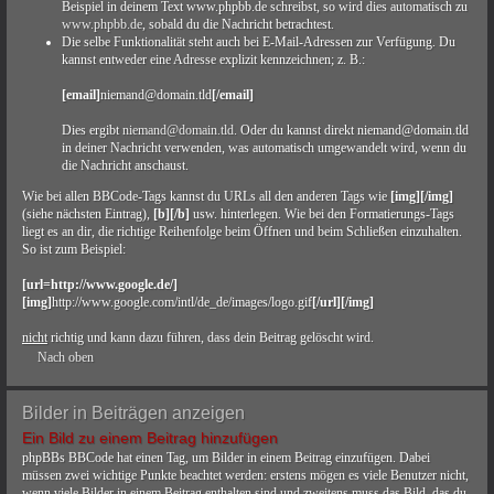
Beispiel in deinem Text www.phpbb.de schreibst, so wird dies automatisch zu
www.phpbb.de
, sobald du die Nachricht betrachtest.
Die selbe Funktionalität steht auch bei E-Mail-Adressen zur Verfügung. Du
kannst entweder eine Adresse explizit kennzeichnen; z. B.:
[email]
niemand@domain.tld
[/email]
Dies ergibt
niemand@domain.tld
. Oder du kannst direkt niemand@domain.tld
in deiner Nachricht verwenden, was automatisch umgewandelt wird, wenn du
die Nachricht anschaust.
Wie bei allen BBCode-Tags kannst du URLs all den anderen Tags wie
[img][/img]
(siehe nächsten Eintrag),
[b][/b]
usw. hinterlegen. Wie bei den Formatierungs-Tags
liegt es an dir, die richtige Reihenfolge beim Öffnen und beim Schließen einzuhalten.
So ist zum Beispiel:
[url=http://www.google.de/]
[img]
http://www.google.com/intl/de_de/images/logo.gif
[/url][/img]
nicht
richtig und kann dazu führen, dass dein Beitrag gelöscht wird.
Nach oben
Bilder in Beiträgen anzeigen
Ein Bild zu einem Beitrag hinzufügen
phpBBs BBCode hat einen Tag, um Bilder in einem Beitrag einzufügen. Dabei
müssen zwei wichtige Punkte beachtet werden: erstens mögen es viele Benutzer nicht,
wenn viele Bilder in einem Beitrag enthalten sind und zweitens muss das Bild, das du