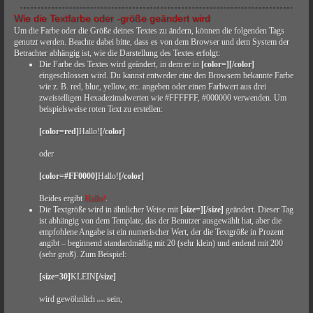
Wie die Textfarbe oder -größe geändert wird
Um die Farbe oder die Größe deines Textes zu ändern, können die folgenden Tags
genutzt werden. Beachte dabei bitte, dass es von dem Browser und dem System der
Betrachter abhängig ist, wie die Darstellung des Textes erfolgt:
Die Farbe des Textes wird geändert, in dem er in
[color=][/color]
eingeschlossen wird. Du kannst entweder eine den Browsern bekannte Farbe
wie z. B. red, blue, yellow, etc. angeben oder einen Farbwert aus drei
zweistelligen Hexadezimalwerten wie #FFFFFF, #000000 verwenden. Um
beispielsweise roten Text zu erstellen:
[color=red]
Hallo!
[/color]
oder
[color=#FF0000]
Hallo!
[/color]
Beides ergibt
Hallo!
.
Die Textgröße wird in ähnlicher Weise mit
[size=][/size]
geändert. Dieser Tag
ist abhängig von dem Template, das der Benutzer ausgewählt hat, aber die
empfohlene Angabe ist ein numerischer Wert, der die Textgröße in Prozent
angibt – beginnend standardmäßig mit 20 (sehr klein) und endend mit 200
(sehr groß). Zum Beispiel:
[size=30]
KLEIN
[/size]
wird gewöhnlich
sein,
KLEIN