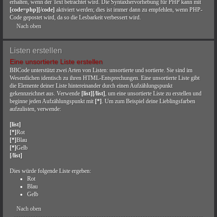
erhalten, wenn der Text betrachtet wird. Die Syntaxhervorhebung für PHP kann mit
[code=php][/code]
aktiviert werden; dies ist immer dann zu empfehlen, wenn PHP-
Code gepostet wird, da so die Lesbarkeit verbessert wird.
Nach oben
Listen erstellen
Eine unsortierte Liste erstellen
BBCode unterstützt zwei Arten von Listen: unsortierte und sortierte. Sie sind im
Wesentlichen identisch zu ihren HTML-Entsprechungen. Eine unsortierte Liste gibt
die Elemente deiner Liste hintereinander durch einen Aufzählungspunkt
gekennzeichnet aus. Verwende
[list][/list]
, um eine unsortierte Liste zu erstellen und
beginne jeden Aufzählungspunkt mit
[*]
. Um zum Beispiel deine Lieblingsfarben
aufzulisten, verwende:
[list]
[*]
Rot
[*]
Blau
[*]
Gelb
[/list]
Dies würde folgende Liste ergeben:
Rot
Blau
Gelb
Nach oben