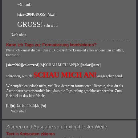
während:
[size=200]
GROSS!
[/size]
GROSS!
sein wird
Nach oben
Kann ich Tags zur Formatierung kombinieren?
Natürlich kannst du das. Um z. B. die Aufmerksamkeit eines anderen zu erhalten,
kannst du
[size=200][color=red][b]
SCHAU MICH AN!
[/b][/color][/size]
SCHAU MICH AN!
schreiben, was als
ausgegeben wird.
Wir empfehlen jedoch nicht, viel Text derart zu formatieren! Beachte, dass du als
Autor dafür verantwortlich bist, dass die Tags richtig geschlossen werden. Zum
Beispiel ist das hier falsch:
[b][u]
Das ist falsch
[/b][/u]
Nach oben
Zitieren und Ausgabe von Text mit fester Weite
Text in Antworten zitieren