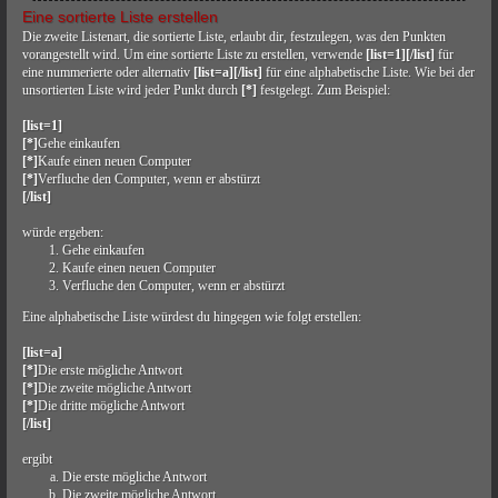
Eine sortierte Liste erstellen
Die zweite Listenart, die sortierte Liste, erlaubt dir, festzulegen, was den Punkten
vorangestellt wird. Um eine sortierte Liste zu erstellen, verwende
[list=1][/list]
für
eine nummerierte oder alternativ
[list=a][/list]
für eine alphabetische Liste. Wie bei der
unsortierten Liste wird jeder Punkt durch
[*]
festgelegt. Zum Beispiel:
[list=1]
[*]
Gehe einkaufen
[*]
Kaufe einen neuen Computer
[*]
Verfluche den Computer, wenn er abstürzt
[/list]
würde ergeben:
Gehe einkaufen
Kaufe einen neuen Computer
Verfluche den Computer, wenn er abstürzt
Eine alphabetische Liste würdest du hingegen wie folgt erstellen:
[list=a]
[*]
Die erste mögliche Antwort
[*]
Die zweite mögliche Antwort
[*]
Die dritte mögliche Antwort
[/list]
ergibt
Die erste mögliche Antwort
Die zweite mögliche Antwort