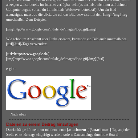
anzeigen willst, bereits im Internet verfügbar sein (es darf also nicht nur auf deinem
Computer liegen, sofern du ihn nicht als Webserver betreibst!). Um ein Bild
anzuzeigen, musst du die URL, die auf das Bild verweist, mit dem
[img][/img]
-Tag
umschließen. Zum Beispiel:
[img]
http://www.google.com/intl/de_de/images/logo.gif
[/img]
Wie schon im Abschnitt über Links erwähnt, kannst du ein Bild auch innerhalb des
[url][/url]
-Tags verwenden:
[url=http://www.google.de/]
[img]
http://www.google.com/intl/de_de/images/logo.gif
[/img][/url]
ergibt:
Nach oben
Dateien zu einem Beitrag hinzufügen
Dateianhänge können nun mit dem neuen
[attachment=][/attachment]
-Tag an jeder
Stelle eines Beitrags eingefügt werden, sofern Dateianhänge durch die Board-