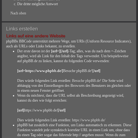
Die dritte mögliche Antwort
Nach oben
Links erstellen
Links auf eine andere Website
phpBBs BBCode unterstützt mehrere Wege, um URIs (Uniform Resource Indicators),
auch als URLs oder Links bekannt, zu erstellen.
Der erste davon ist der
[url=][/url]
-Tag; alles, was du nach dem =-Zeichen
angibst, wird als Link für den Inhalt des Tags verwendet. Um beispielsweise
auf phpBB.de zu linken, kannst du folgenden Code verwenden:
[url=https://www.phpbb.de/]
Besuche phpBB.de!
[/url]
Dies würde folgenden Link erstellen:
Besuche phpBB.de!
Die Seite wird
abhängig von den Einstellungen des Browsers des Benutzers im gleichen oder
in einem neuen Fenster geöffnet.
Wenn du möchtest, dass die URL selbst als Beschreibung angezeigt wird,
kannst du dies wie folgt erreichen:
[url]
https://www.phpbb.de/
[/url]
Dies würde folgenden Link erstellen:
https://www.phpbb.de/
phpBB hat zusätzlich eine Funktion, um Links automatisch zu erkennen. Diese
Funktion wandelt jede syntaktisch korrekte URL in einen Link um, ohne dass
du einen Tag oder sogar das führende http:// angeben musst. Wenn du zum