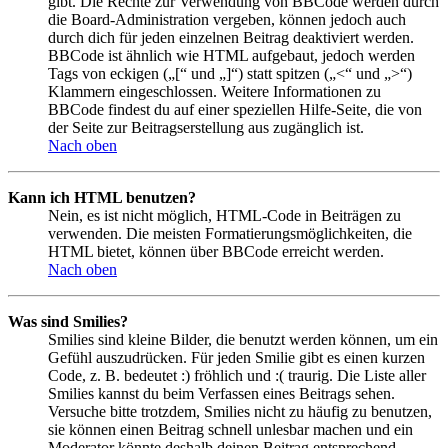
gibt. Die Rechte zur Verwendung von BBCode werden durch
die Board-Administration vergeben, können jedoch auch
durch dich für jeden einzelnen Beitrag deaktiviert werden.
BBCode ist ähnlich wie HTML aufgebaut, jedoch werden
Tags von eckigen („[“ und „]“) statt spitzen („<“ und „>“)
Klammern eingeschlossen. Weitere Informationen zu
BBCode findest du auf einer speziellen Hilfe-Seite, die von
der Seite zur Beitragserstellung aus zugänglich ist.
Nach oben
Kann ich HTML benutzen?
Nein, es ist nicht möglich, HTML-Code in Beiträgen zu
verwenden. Die meisten Formatierungsmöglichkeiten, die
HTML bietet, können über BBCode erreicht werden.
Nach oben
Was sind Smilies?
Smilies sind kleine Bilder, die benutzt werden können, um ein
Gefühl auszudrücken. Für jeden Smilie gibt es einen kurzen
Code, z. B. bedeutet :) fröhlich und :( traurig. Die Liste aller
Smilies kannst du beim Verfassen eines Beitrags sehen.
Versuche bitte trotzdem, Smilies nicht zu häufig zu benutzen,
sie können einen Beitrag schnell unlesbar machen und ein
Moderator könnte deshalb deinen Beitrag entsprechend