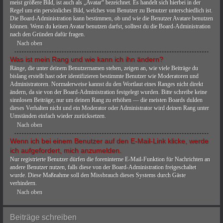
meist größere Bild, ist auch als „Avatar“ bezeichnet. Es handelt sich hierbei in der
Regel um ein persönliches Bild, welches von Benutzer zu Benutzer unterschiedlich ist.
Die Board-Administration kann bestimmen, ob und wie die Benutzer Avatare benutzen
können. Wenn du keinen Avatar benutzen darfst, solltest du die Board-Administration
nach den Gründen dafür fragen.
Nach oben
Was ist mein Rang und wie kann ich ihn ändern?
Ränge, die unter deinem Benutzernamen stehen, zeigen an, wie viele Beiträge du
bislang erstellt hast oder identifizieren bestimmte Benutzer wie Moderatoren und
Administratoren. Normalerweise kannst du den Wortlaut eines Ranges nicht direkt
ändern, da sie von der Board-Administration festgelegt wurden. Bitte schreibe keine
sinnlosen Beiträge, nur um deinen Rang zu erhöhen — die meisten Boards dulden
dieses Verhalten nicht und ein Moderator oder Administrator wird deinen Rang unter
Umständen einfach wieder zurücksetzen.
Nach oben
Wenn ich bei einem Benutzer auf den E-Mail-Link klicke, werde
ich aufgefordert, mich anzumelden.
Nur registrierte Benutzer dürfen die foreninterne E-Mail-Funktion für Nachrichten an
andere Benutzer nutzen, falls diese von der Board-Administration freigeschaltet
wurde. Diese Maßnahme soll den Missbrauch dieses Systems durch Gäste
verhindern.
Nach oben
Beiträge schreiben