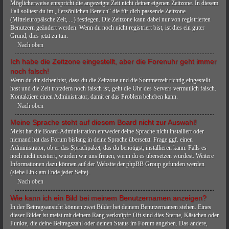
Möglicherweise entspricht die angezeigte Zeit nicht deiner eigenen Zeitzone. In diesem
Fall solltest du im „Persönlichen Bereich“ die für dich passende Zeitzone
(Mitteleuropäische Zeit, ...) festlegen. Die Zeitzone kann dabei nur von registrierten
Benutzern geändert werden. Wenn du noch nicht registriert bist, ist dies ein guter
Grund, dies jetzt zu tun.
Nach oben
Ich habe die Zeitzone eingestellt, aber die Forenuhr geht immer
noch falsch!
Wenn du dir sicher bist, dass du die Zeitzone und die Sommerzeit richtig eingestellt
hast und die Zeit trotzdem noch falsch ist, geht die Uhr des Servers vermutlich falsch.
Kontaktiere einen Administrator, damit er das Problem beheben kann.
Nach oben
Meine Sprache steht auf diesem Board nicht zur Auswahl!
Meist hat die Board-Administration entweder deine Sprache nicht installiert oder
niemand hat das Forum bislang in deine Sprache übersetzt. Frage ggf. einen
Administrator, ob er das Sprachpaket, das du benötigst, installieren kann. Falls es
noch nicht existiert, würden wir uns freuen, wenn du es übersetzen würdest. Weitere
Informationen dazu können auf der Website der phpBB Group gefunden werden
(siehe Link am Ende jeder Seite).
Nach oben
Wie kann ich ein Bild bei meinem Benutzernamen anzeigen?
In der Beitragsansicht können zwei Bilder bei deinem Benutzernamen stehen. Eines
dieser Bilder ist meist mit deinem Rang verknüpft: Oft sind dies Sterne, Kästchen oder
Punkte, die deine Beitragszahl oder deinen Status im Forum angeben. Das andere,