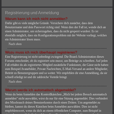
Registrierung und Anmeldung
Warum kann ich mich nicht anmelden?
Dafür gibt es viele mögliche Gründe. Versichere dich zunächst, dass dein
Benutzername und dein Passwort richtig sind. Wenn dies der Fall ist, wende dich an
einen Administrator, um sicherzugehen, dass du nicht gesperrt wurdest. Es ist
ebenfalls möglich, dass ein Konfigurationsproblem mit der Website vorliegt, welches
ein Administrator lösen muss.
Nach oben
Wozu muss ich mich überhaupt registrieren?
Eine Registrierung ist nicht unbedingt zwingend. Die Board-Administration dieses
Forums entscheidet, ob du registriert sein musst, um Beiträge zu schreiben. Auf jeden
Fall erhältst du als registriertes Mitglied zusätzliche Funktionen, die Gäste nicht haben:
zum Beispiel Avatarbilder, Private Nachrichten, E-Mail-Versand an andere Mitglieder,
Beitritt zu Benutzergruppen und so weiter. Wir empfehlen dir eine Anmeldung, da sie
schnell erledigt ist und dir zahlreiche Vorteile bringt.
Nach oben
Warum werde ich automatisch abgemeldet?
Wenn du beim Anmelden das Kontrollkästchen „Mich bei jedem Besuch automatisch
anmelden“ nicht auswählst, wirst du nur für eine Sitzung angemeldet. Dies verhindert
den Missbrauch deines Benutzerkontos durch einen Dritten. Um angemeldet zu
bleiben, kannst du dieses Kästchen beim Anmelden auswählen. Dies ist nicht
empfehlenswert, wenn du dich an einem öffentlichen Computer, zum Beispiel in