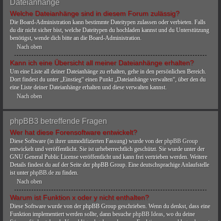
Dateianhänge
Welche Dateianhänge sind in diesem Forum zulässig?
Die Board-Administration kann bestimmte Dateitypen zulassen oder verbieten. Falls
du dir nicht sicher bist, welche Dateitypen du hochladen kannst und du Unterstützung
benötigst, wende dich bitte an die Board-Administration.
Nach oben
Kann ich eine Übersicht all meiner Dateianhänge erhalten?
Um eine Liste all deiner Dateianhänge zu erhalten, gehe in den persönlichen Bereich.
Dort findest du unter „Einstieg“ einen Punkt „Dateianhänge verwalten“, über den du
eine Liste deiner Dateianhänge erhalten und diese verwalten kannst.
Nach oben
phpBB3 betreffende Fragen
Wer hat diese Forensoftware entwickelt?
Diese Software (in ihrer unmodifizierten Fassung) wurde von der
phpBB Group
entwickelt und veröffentlicht. Sie ist urheberrechtlich geschützt. Sie wurde unter der
GNU General Public License veröffentlicht und kann frei vertrieben werden. Weitere
Details findest du auf der Seite der phpBB Group. Eine deutschsprachige Anlaufstelle
ist unter
phpBB.de
zu finden.
Nach oben
Warum ist Funktion x oder y nicht enthalten?
Diese Software wurde von der phpBB Group geschrieben. Wenn du denkst, dass eine
Funktion implementiert werden sollte, dann besuche
phpBB Ideas
, wo du deine