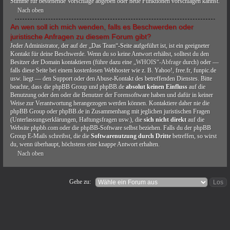
Stimme für bestehende Vorschläge abgeben oder neue Funktionen vorschlagen kannst.
Nach oben
An wen soll ich mich wenden, falls es Beschwerden oder
juristische Anfragen zu diesem Forum gibt?
Jeder Administrator, der auf der „Das Team“-Seite aufgeführt ist, ist ein geeigneter
Kontakt für deine Beschwerde. Wenn du so keine Antwort erhältst, solltest du den
Besitzer der Domain kontaktieren (führe dazu eine
„WHOIS“-Abfrage
durch) oder —
falls diese Seite bei einem kostenlosen Webhoster wie z. B. Yahoo!, free.fr, funpic.de
usw. liegt — den Support oder den Abuse-Kontakt des betreffenden Dienstes. Bitte
beachte, dass die phpBB Group und phpBB.de
absolut keinen Einfluss
auf die
Benutzung oder den oder die Benutzer der Forensoftware haben und dafür in keiner
Weise zur Verantwortung herangezogen werden können. Kontaktiere daher nie die
phpBB Group oder phpBB.de in Zusammenhang mit jeglichen juristischen Fragen
(Unterlassungserklärungen, Haftungsfragen usw.), die
sich nicht direkt
auf die
Website phpbb.com oder die phpBB-Software selbst beziehen. Falls du der phpBB
Group E-Mails schreibst, die die
Softwarenutzung durch Dritte
betreffen, so wirst
du, wenn überhaupt, höchstens eine knappe Antwort erhalten.
Nach oben
Gehe zu: