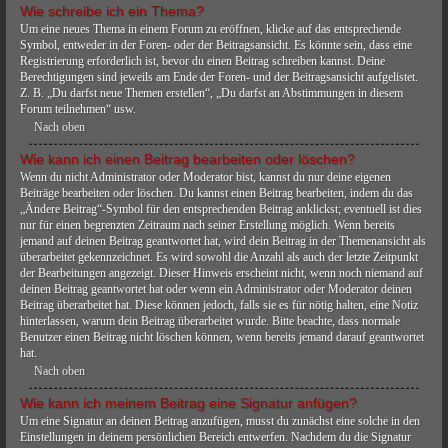
Wie schreibe ich ein Thema?
Um eine neues Thema in einem Forum zu eröffnen, klicke auf das entsprechende
Symbol, entweder in der Foren- oder der Beitragsansicht. Es könnte sein, dass eine
Registrierung erforderlich ist, bevor du einen Beitrag schreiben kannst. Deine
Berechtigungen sind jeweils am Ende der Foren- und der Beitragsansicht aufgelistet.
Z. B. „Du darfst neue Themen erstellen“, „Du darfst an Abstimmungen in diesem
Forum teilnehmen“ usw.
Nach oben
Wie kann ich einen Beitrag bearbeiten oder löschen?
Wenn du nicht Administrator oder Moderator bist, kannst du nur deine eigenen
Beiträge bearbeiten oder löschen. Du kannst einen Beitrag bearbeiten, indem du das
„Ändere Beitrag“-Symbol für den entsprechenden Beitrag anklickst; eventuell ist dies
nur für einen begrenzten Zeitraum nach seiner Erstellung möglich. Wenn bereits
jemand auf deinen Beitrag geantwortet hat, wird dein Beitrag in der Themenansicht als
überarbeitet gekennzeichnet. Es wird sowohl die Anzahl als auch der letzte Zeitpunkt
der Bearbeitungen angezeigt. Dieser Hinweis erscheint nicht, wenn noch niemand auf
deinen Beitrag geantwortet hat oder wenn ein Administrator oder Moderator deinen
Beitrag überarbeitet hat. Diese können jedoch, falls sie es für nötig halten, eine Notiz
hinterlassen, warum dein Beitrag überarbeitet wurde. Bitte beachte, dass normale
Benutzer einen Beitrag nicht löschen können, wenn bereits jemand darauf geantwortet
hat.
Nach oben
Wie kann ich meinem Beitrag eine Signatur anfügen?
Um eine Signatur an deinen Beitrag anzufügen, musst du zunächst eine solche in den
Einstellungen in deinem persönlichen Bereich entwerfen. Nachdem du die Signatur