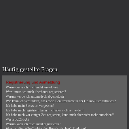
Häufig gestellte Fragen
Registrierung und Anmeldung
Warum kann ich mich nicht anmelden?
Wozu muss ich mich überhaupt registrieren?
Warum werde ich automatisch abgemeldet?
Wie kann ich verhindern, dass mein Benutzername in der Online-Liste auftaucht?
Ich habe mein Passwort vergessen!
Ich habe mich registriert, kann mich aber nicht anmelden!
Ich habe mich vor einiger Zeit registriert, kann mich aber nicht mehr anmelden?!
Was ist COPPA?
Warum kann ich mich nicht registrieren?
Wozu ist die „Alle Cookies des Boards löschen“-Funktion?