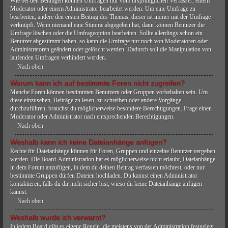
Wie bei den Beiträgen können Umfragen nur vom ursprünglichen Verfasser, einem
Moderator oder einem Administrator bearbeitet werden. Um eine Umfrage zu
bearbeiten, ändere den ersten Beitrag des Themas; dieser ist immer mit der Umfrage
verknüpft. Wenn niemand eine Stimme abgegeben hat, dann können Benutzer die
Umfrage löschen oder die Umfrageoption bearbeiten. Sollte allerdings schon ein
Benutzer abgestimmt haben, so kann die Umfrage nur noch von Moderatoren oder
Administratoren geändert oder gelöscht werden. Dadurch soll die Manipulation von
laufenden Umfragen verhindert werden.
Nach oben
Warum kann ich auf bestimmte Foren nicht zugreifen?
Manche Foren können bestimmten Benutzern oder Gruppen vorbehalten sein. Um
diese einzusehen, Beiträge zu lesen, zu schreiben oder andere Vorgänge
durchzuführen, brauchst du möglicherweise besondere Berechtigungen. Frage einen
Moderator oder Administrator nach entsprechenden Berechtigungen.
Nach oben
Weshalb kann ich keine Dateianhänge anfügen?
Rechte für Dateianhänge können für Foren, Gruppen und einzelne Benutzer vergeben
werden. Die Board-Administration hat es möglicherweise nicht erlaubt, Dateianhänge
in dem Forum anzufügen, in dem du deinen Beitrag verfassen möchtest, oder nur
bestimmte Gruppen dürfen Dateien hochladen. Du kannst einen Administrator
kontaktieren, falls du dir nicht sicher bist, wieso du keine Dateianhänge anfügen
kannst.
Nach oben
Weshalb wurde ich verwarnt?
In jedem Board gibt es eigene Regeln, die meistens von der Administration festgelegt