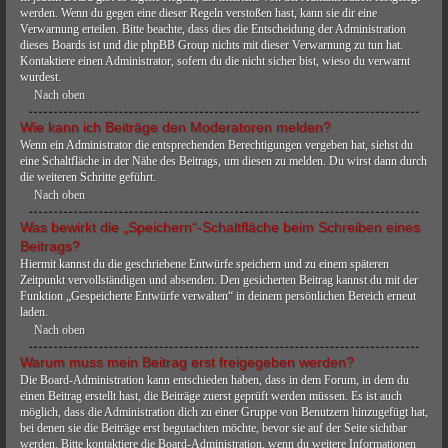
werden. Wenn du gegen eine dieser Regeln verstoßen hast, kann sie dir eine
Verwarnung erteilen. Bitte beachte, dass dies die Entscheidung der Administration
dieses Boards ist und die phpBB Group nichts mit dieser Verwarnung zu tun hat.
Kontaktiere einen Administrator, sofern du die nicht sicher bist, wieso du verwarnt
wurdest.
Nach oben
Wie kann ich Beiträge den Moderatoren melden?
Wenn ein Administrator die entsprechenden Berechtigungen vergeben hat, siehst du
eine Schaltfläche in der Nähe des Beitrags, um diesen zu melden. Du wirst dann durch
die weiteren Schritte geführt.
Nach oben
Was bewirkt die „Speichern“-Schaltfläche beim Schreiben eines
Beitrags?
Hiermit kannst du die geschriebene Entwürfe speichern und zu einem späteren
Zeitpunkt vervollständigen und absenden. Den gesicherten Beitrag kannst du mit der
Funktion „Gespeicherte Entwürfe verwalten“ in deinem persönlichen Bereich erneut
laden.
Nach oben
Warum muss mein Beitrag erst freigegeben werden?
Die Board-Administration kann entschieden haben, dass in dem Forum, in dem du
einen Beitrag erstellt hast, die Beiträge zuerst geprüft werden müssen. Es ist auch
möglich, dass die Administration dich zu einer Gruppe von Benutzern hinzugefügt hat,
bei denen sie die Beiträge erst begutachten möchte, bevor sie auf der Seite sichtbar
werden. Bitte kontaktiere die Board-Administration, wenn du weitere Informationen