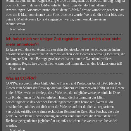
Administrator. Bei der Registrierung wurde dir mitgeteilt, ob eine Aktivierung nötig ist
oder nicht. Wenn du eine E-Mail erhalten hast, folge den dort enthaltenen
Anweisungen. Ansonsten prüfe, ob du deine E-Mail-Adresse korrekt eingegeben hast
oder die E-Mail von einem Spam-Filter blockiert wurde. Wenn du dir sicher bist, dass
deine E-Mail-Adresse korrekt eingegeben wurde, dann kontaktiere einen
Administrator.
Nach oben
Ich habe mich vor einiger Zeit registriert, kann mich aber nicht
mehr anmelden?!
Es kann sein, dass ein Administrator dein Benutzerkonto aus verschieden Gründen
deaktiviert oder gelöscht hat. Außerdem löschen viele Boards regelmäßig Benutzer, die
für längere Zeit keine Beiträge geschrieben haben, um die Datenbankgröße zu
verringern. Registriere dich einfach erneut und nimm aktiv an den Diskussionen teil!
Nach oben
Was ist COPPA?
COPPA, ausgeschrieben Child Online Privacy and Protection Act of 1998 (deutsch:
Gesetz zum Schutz der Privatsphäre von Kindern im Internet von 1998) ist ein Gesetz
in den USA, welches festlegt, dass Websites, die möglicherweise persönliche Daten
von Kindern unter 13 Jahren erheben, hierzu die Zustimmung der Eltern
beziehungsweise des oder der Erziehungsberechtigten benötigen. Wenn du dir
unsicher bist, ob dies auf dich oder die Website, auf der du dich zu registrieren
versuchst, zutrifft, ziehe einen rechtlichen Beistand zu Rate. Bitte beachte, dass das
phpBB-Team keine Rechtsberatung anbieten kann und nicht die Anlaufstelle für
Rechtsangelegenheiten jeglicher Art ist; außer solchen, die weiter unten behandelt
werden.
Nach oben