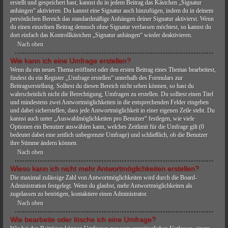
erstellt und gespeichert hast, kannst du in jedem Beitrag das Kästchen „Signatur
anhängen“ aktivieren. Du kannst eine Signatur auch hinzufügen, indem du in deinem
persönlichen Bereich das standardmäßige Anhängen deiner Signatur aktivierst. Wenn
du einen einzelnen Beitrag dennoch ohne Signatur verfassen möchtest, so kannst du
dort einfach das Kontrollkästchen „Signatur anhängen“ wieder deaktivieren.
Nach oben
Wie kann ich eine Umfrage erstellen?
Wenn du ein neues Thema eröffnest oder den ersten Beitrag eines Themas bearbeitest,
findest du ein Register „Umfrage erstellen“ unterhalb des Formulars zur
Beitragserstellung. Solltest du diesen Bereich nicht sehen können, so hast du
wahrscheinlich nicht die Berechtigung, Umfragen zu erstellen. Du solltest einen Titel
und mindestens zwei Antwortmöglichkeiten in die entsprechenden Felder eingeben
und dabei sicherstellen, dass jede Antwortmöglichkeit in einer eigenen Zeile steht. Du
kannst auch unter „Auswahlmöglichkeiten pro Benutzer“ festlegen, wie viele
Optionen ein Benutzer auswählen kann, welches Zeitlimit für die Umfrage gilt (0
bedeutet dabei eine zeitlich unbegrenzte Umfrage) und schließlich, ob die Benutzer
ihre Stimme ändern können.
Nach oben
Wieso kann ich nicht mehr Antwortmöglichkeiten erstellen?
Die maximal zulässige Zahl von Antwortmöglichkeiten wird durch die Board-
Administration festgelegt. Wenn du glaubst, mehr Antwortmöglichkeiten als
zugelassen zu benötigen, kontaktiere einen Administrator.
Nach oben
Wie bearbeite oder lösche ich eine Umfrage?