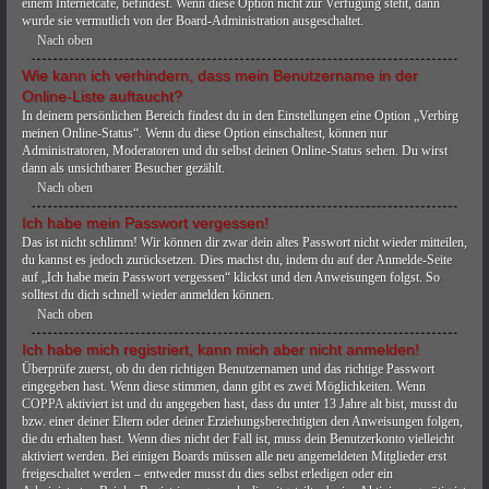
einem Internetcafé, befindest. Wenn diese Option nicht zur Verfügung steht, dann
wurde sie vermutlich von der Board-Administration ausgeschaltet.
Nach oben
Wie kann ich verhindern, dass mein Benutzername in der
Online-Liste auftaucht?
In deinem persönlichen Bereich findest du in den Einstellungen eine Option „Verbirg
meinen Online-Status“. Wenn du diese Option einschaltest, können nur
Administratoren, Moderatoren und du selbst deinen Online-Status sehen. Du wirst
dann als unsichtbarer Besucher gezählt.
Nach oben
Ich habe mein Passwort vergessen!
Das ist nicht schlimm! Wir können dir zwar dein altes Passwort nicht wieder mitteilen,
du kannst es jedoch zurücksetzen. Dies machst du, indem du auf der Anmelde-Seite
auf „Ich habe mein Passwort vergessen“ klickst und den Anweisungen folgst. So
solltest du dich schnell wieder anmelden können.
Nach oben
Ich habe mich registriert, kann mich aber nicht anmelden!
Überprüfe zuerst, ob du den richtigen Benutzernamen und das richtige Passwort
eingegeben hast. Wenn diese stimmen, dann gibt es zwei Möglichkeiten. Wenn
COPPA
aktiviert ist und du angegeben hast, dass du unter 13 Jahre alt bist, musst du
bzw. einer deiner Eltern oder deiner Erziehungsberechtigten den Anweisungen folgen,
die du erhalten hast. Wenn dies nicht der Fall ist, muss dein Benutzerkonto vielleicht
aktiviert werden. Bei einigen Boards müssen alle neu angemeldeten Mitglieder erst
freigeschaltet werden – entweder musst du dies selbst erledigen oder ein