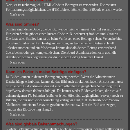
Nein, es ist nicht möglich, HTML-Code in Beiträgen zu verwenden. Die meisten
Formatierungsmöglichkeiten, die HTML bietet, können über BBCode erreicht werden.
Nach oben
Was sind Smilies?
Smilies sind kleine Bilder, die benutzt werden können, um ein Gefühl auszudrücken.
Für jeden Smilie gibt es einen kurzen Code, z. B. bedeutet :) fröhlich und :( traurig.
Die Liste aller Smilies kannst du beim Verfassen eines Beitrags sehen. Versuche bitte
trotzdem, Smilies nicht zu häufig zu benutzen, sie können einen Beitrag schnell
unlesbar machen und ein Moderator könnte deshalb deinen Beitrag entsprechend
überarbeiten oder gar komplett löschen. Die Board-Administration kann auch die
Anzahl der Smilies begrenzen, die du in einem Beitrag benutzen kannst.
Nach oben
Kann ich Bilder in meine Beiträge einfügen?
Ja, Bilder können in deinem Beitrag angezeigt werden. Wenn die Administration
Dateianhänge erlaubt hat, kannst du das Bild auch direkt hochladen. Ansonsten musst
du zu einem Bild verlinken, das auf einem öffentlich zugänglichen Server liegt, z. B.
http://www.domain.tld/mein-bild.gif. Du kannst weder Bilder verlinken, die sich auf
deinem eigenen PC befinden (außer es ist ein öffentlich zugänglicher Server), noch zu
Bildern, die nur nach einer Anmeldung verfügbar sind, z. B. Hotmail- oder Yahoo-
Mailboxen, mit einem Passwort geschützte Seiten usw. Um das Bild anzuzeigen,
benutze den BBCode-Tag „[img]“.
Nach oben
Was sind globale Bekanntmachungen?
Globale Bekanntmachungen beinhalten wichtige Informationen, deshalb solltest du sie