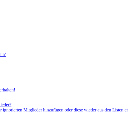
lt?
rhalten!
lieder?
er ignorierten Mitglieder hinzufügen oder diese wieder aus den Listen e