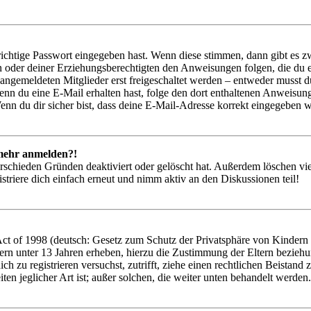
richtige Passwort eingegeben hast. Wenn diese stimmen, dann gibt es
ern oder deiner Erziehungsberechtigten den Anweisungen folgen, die du e
 angemeldeten Mitglieder erst freigeschaltet werden – entweder musst du
. Wenn du eine E-Mail erhalten hast, folge den dort enthaltenen Anweis
nn du dir sicher bist, dass deine E-Mail-Adresse korrekt eingegeben w
t mehr anmelden?!
rschieden Gründen deaktiviert oder gelöscht hat. Außerdem löschen vie
triere dich einfach erneut und nimm aktiv an den Diskussionen teil!
 of 1998 (deutsch: Gesetz zum Schutz der Privatsphäre von Kindern im
ern unter 13 Jahren erheben, hierzu die Zustimmung der Eltern bezieh
 dich zu registrieren versuchst, zutrifft, ziehe einen rechtlichen Beist
ten jeglicher Art ist; außer solchen, die weiter unten behandelt werden.