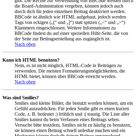
gibt. Die Rechte zur Verwendung von BBCode werden durch
die Board-Administration vergeben, können jedoch auch
durch dich für jeden einzelnen Beitrag deaktiviert werden.
BBCode ist ähnlich wie HTML aufgebaut, jedoch werden
Tags von eckigen („[“ und „]“) statt spitzen („<“ und „>“)
Klammern eingeschlossen. Weitere Informationen zu
BBCode findest du auf einer speziellen Hilfe-Seite, die von
der Seite zur Beitragserstellung aus zugänglich ist.
Nach oben
Kann ich HTML benutzen?
Nein, es ist nicht möglich, HTML-Code in Beiträgen zu
verwenden. Die meisten Formatierungsmöglichkeiten, die
HTML bietet, können über BBCode erreicht werden.
Nach oben
Was sind Smilies?
Smilies sind kleine Bilder, die benutzt werden können, um ein
Gefühl auszudrücken. Für jeden Smilie gibt es einen kurzen
Code, z. B. bedeutet :) fröhlich und :( traurig. Die Liste aller
Smilies kannst du beim Verfassen eines Beitrags sehen.
Versuche bitte trotzdem, Smilies nicht zu häufig zu benutzen,
sie können einen Beitrag schnell unlesbar machen und ein
Moderator könnte deshalb deinen Beitrag entsprechend