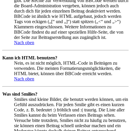
gibt. Die Rechte zur Verwendung von BBCode werden durch
die Board-Administration vergeben, können jedoch auch
durch dich für jeden einzelnen Beitrag deaktiviert werden.
BBCode ist ähnlich wie HTML aufgebaut, jedoch werden
Tags von eckigen („[“ und „]“) statt spitzen („<“ und „>“)
Klammern eingeschlossen. Weitere Informationen zu
BBCode findest du auf einer speziellen Hilfe-Seite, die von
der Seite zur Beitragserstellung aus zugänglich ist.
Nach oben
Kann ich HTML benutzen?
Nein, es ist nicht möglich, HTML-Code in Beiträgen zu
verwenden. Die meisten Formatierungsmöglichkeiten, die
HTML bietet, können über BBCode erreicht werden.
Nach oben
Was sind Smilies?
Smilies sind kleine Bilder, die benutzt werden können, um ein
Gefühl auszudrücken. Für jeden Smilie gibt es einen kurzen
Code, z. B. bedeutet :) fröhlich und :( traurig. Die Liste aller
Smilies kannst du beim Verfassen eines Beitrags sehen.
Versuche bitte trotzdem, Smilies nicht zu häufig zu benutzen,
sie können einen Beitrag schnell unlesbar machen und ein
Moderator könnte deshalb deinen Beitrag entsprechend