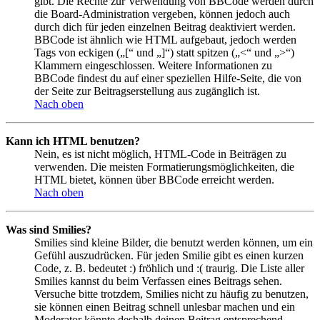
gibt. Die Rechte zur Verwendung von BBCode werden durch
die Board-Administration vergeben, können jedoch auch
durch dich für jeden einzelnen Beitrag deaktiviert werden.
BBCode ist ähnlich wie HTML aufgebaut, jedoch werden
Tags von eckigen („[“ und „]“) statt spitzen („<“ und „>“)
Klammern eingeschlossen. Weitere Informationen zu
BBCode findest du auf einer speziellen Hilfe-Seite, die von
der Seite zur Beitragserstellung aus zugänglich ist.
Nach oben
Kann ich HTML benutzen?
Nein, es ist nicht möglich, HTML-Code in Beiträgen zu
verwenden. Die meisten Formatierungsmöglichkeiten, die
HTML bietet, können über BBCode erreicht werden.
Nach oben
Was sind Smilies?
Smilies sind kleine Bilder, die benutzt werden können, um ein
Gefühl auszudrücken. Für jeden Smilie gibt es einen kurzen
Code, z. B. bedeutet :) fröhlich und :( traurig. Die Liste aller
Smilies kannst du beim Verfassen eines Beitrags sehen.
Versuche bitte trotzdem, Smilies nicht zu häufig zu benutzen,
sie können einen Beitrag schnell unlesbar machen und ein
Moderator könnte deshalb deinen Beitrag entsprechend