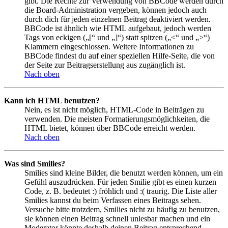
gibt. Die Rechte zur Verwendung von BBCode werden durch
die Board-Administration vergeben, können jedoch auch
durch dich für jeden einzelnen Beitrag deaktiviert werden.
BBCode ist ähnlich wie HTML aufgebaut, jedoch werden
Tags von eckigen („[“ und „]“) statt spitzen („<“ und „>“)
Klammern eingeschlossen. Weitere Informationen zu
BBCode findest du auf einer speziellen Hilfe-Seite, die von
der Seite zur Beitragserstellung aus zugänglich ist.
Nach oben
Kann ich HTML benutzen?
Nein, es ist nicht möglich, HTML-Code in Beiträgen zu
verwenden. Die meisten Formatierungsmöglichkeiten, die
HTML bietet, können über BBCode erreicht werden.
Nach oben
Was sind Smilies?
Smilies sind kleine Bilder, die benutzt werden können, um ein
Gefühl auszudrücken. Für jeden Smilie gibt es einen kurzen
Code, z. B. bedeutet :) fröhlich und :( traurig. Die Liste aller
Smilies kannst du beim Verfassen eines Beitrags sehen.
Versuche bitte trotzdem, Smilies nicht zu häufig zu benutzen,
sie können einen Beitrag schnell unlesbar machen und ein
Moderator könnte deshalb deinen Beitrag entsprechend