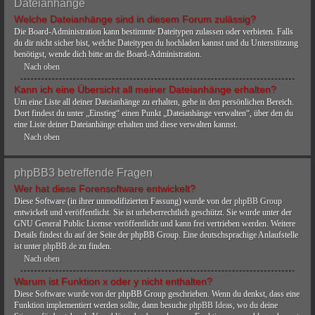
Dateianhänge
Welche Dateianhänge sind in diesem Forum zulässig?
Die Board-Administration kann bestimmte Dateitypen zulassen oder verbieten. Falls
du dir nicht sicher bist, welche Dateitypen du hochladen kannst und du Unterstützung
benötigst, wende dich bitte an die Board-Administration.
Nach oben
Kann ich eine Übersicht all meiner Dateianhänge erhalten?
Um eine Liste all deiner Dateianhänge zu erhalten, gehe in den persönlichen Bereich.
Dort findest du unter „Einstieg“ einen Punkt „Dateianhänge verwalten“, über den du
eine Liste deiner Dateianhänge erhalten und diese verwalten kannst.
Nach oben
phpBB3 betreffende Fragen
Wer hat diese Forensoftware entwickelt?
Diese Software (in ihrer unmodifizierten Fassung) wurde von der
phpBB Group
entwickelt und veröffentlicht. Sie ist urheberrechtlich geschützt. Sie wurde unter der
GNU General Public License veröffentlicht und kann frei vertrieben werden. Weitere
Details findest du auf der Seite der phpBB Group. Eine deutschsprachige Anlaufstelle
ist unter
phpBB.de
zu finden.
Nach oben
Warum ist Funktion x oder y nicht enthalten?
Diese Software wurde von der phpBB Group geschrieben. Wenn du denkst, dass eine
Funktion implementiert werden sollte, dann besuche
phpBB Ideas
, wo du deine