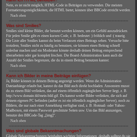
Nein, es ist nicht möglich, HTML-Code in Beiträgen zu verwenden. Die meisten
Formatierungsmöglichkeiten, die HTML bietet, können über BBCode erreicht werden.
Nach oben
Was sind Smilies?
Smilies sind kleine Bilder, die benutzt werden können, um ein Gefühl auszudrücken.
Für jeden Smilie gibt es einen kurzen Code, z. B. bedeutet :) fröhlich und :( traurig.
Die Liste aller Smilies kannst du beim Verfassen eines Beitrags sehen. Versuche bitte
trotzdem, Smilies nicht zu häufig zu benutzen, sie können einen Beitrag schnell
unlesbar machen und ein Moderator könnte deshalb deinen Beitrag entsprechend
überarbeiten oder gar komplett löschen. Die Board-Administration kann auch die
Anzahl der Smilies begrenzen, die du in einem Beitrag benutzen kannst.
Nach oben
Kann ich Bilder in meine Beiträge einfügen?
Ja, Bilder können in deinem Beitrag angezeigt werden. Wenn die Administration
Dateianhänge erlaubt hat, kannst du das Bild auch direkt hochladen. Ansonsten musst
du zu einem Bild verlinken, das auf einem öffentlich zugänglichen Server liegt, z. B.
http://www.domain.tld/mein-bild.gif. Du kannst weder Bilder verlinken, die sich auf
deinem eigenen PC befinden (außer es ist ein öffentlich zugänglicher Server), noch zu
Bildern, die nur nach einer Anmeldung verfügbar sind, z. B. Hotmail- oder Yahoo-
Mailboxen, mit einem Passwort geschützte Seiten usw. Um das Bild anzuzeigen,
benutze den BBCode-Tag „[img]“.
Nach oben
Was sind globale Bekanntmachungen?
Globale Bekanntmachungen beinhalten wichtige Informationen, deshalb solltest du sie