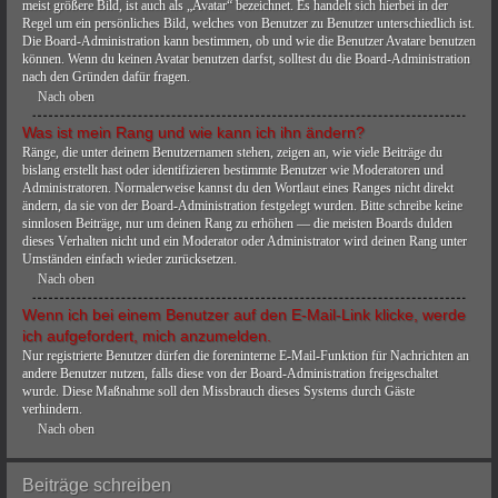
meist größere Bild, ist auch als „Avatar“ bezeichnet. Es handelt sich hierbei in der
Regel um ein persönliches Bild, welches von Benutzer zu Benutzer unterschiedlich ist.
Die Board-Administration kann bestimmen, ob und wie die Benutzer Avatare benutzen
können. Wenn du keinen Avatar benutzen darfst, solltest du die Board-Administration
nach den Gründen dafür fragen.
Nach oben
Was ist mein Rang und wie kann ich ihn ändern?
Ränge, die unter deinem Benutzernamen stehen, zeigen an, wie viele Beiträge du
bislang erstellt hast oder identifizieren bestimmte Benutzer wie Moderatoren und
Administratoren. Normalerweise kannst du den Wortlaut eines Ranges nicht direkt
ändern, da sie von der Board-Administration festgelegt wurden. Bitte schreibe keine
sinnlosen Beiträge, nur um deinen Rang zu erhöhen — die meisten Boards dulden
dieses Verhalten nicht und ein Moderator oder Administrator wird deinen Rang unter
Umständen einfach wieder zurücksetzen.
Nach oben
Wenn ich bei einem Benutzer auf den E-Mail-Link klicke, werde
ich aufgefordert, mich anzumelden.
Nur registrierte Benutzer dürfen die foreninterne E-Mail-Funktion für Nachrichten an
andere Benutzer nutzen, falls diese von der Board-Administration freigeschaltet
wurde. Diese Maßnahme soll den Missbrauch dieses Systems durch Gäste
verhindern.
Nach oben
Beiträge schreiben