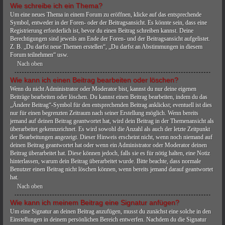
Wie schreibe ich ein Thema?
Um eine neues Thema in einem Forum zu eröffnen, klicke auf das entsprechende
Symbol, entweder in der Foren- oder der Beitragsansicht. Es könnte sein, dass eine
Registrierung erforderlich ist, bevor du einen Beitrag schreiben kannst. Deine
Berechtigungen sind jeweils am Ende der Foren- und der Beitragsansicht aufgelistet.
Z. B. „Du darfst neue Themen erstellen“, „Du darfst an Abstimmungen in diesem
Forum teilnehmen“ usw.
Nach oben
Wie kann ich einen Beitrag bearbeiten oder löschen?
Wenn du nicht Administrator oder Moderator bist, kannst du nur deine eigenen
Beiträge bearbeiten oder löschen. Du kannst einen Beitrag bearbeiten, indem du das
„Ändere Beitrag“-Symbol für den entsprechenden Beitrag anklickst; eventuell ist dies
nur für einen begrenzten Zeitraum nach seiner Erstellung möglich. Wenn bereits
jemand auf deinen Beitrag geantwortet hat, wird dein Beitrag in der Themenansicht als
überarbeitet gekennzeichnet. Es wird sowohl die Anzahl als auch der letzte Zeitpunkt
der Bearbeitungen angezeigt. Dieser Hinweis erscheint nicht, wenn noch niemand auf
deinen Beitrag geantwortet hat oder wenn ein Administrator oder Moderator deinen
Beitrag überarbeitet hat. Diese können jedoch, falls sie es für nötig halten, eine Notiz
hinterlassen, warum dein Beitrag überarbeitet wurde. Bitte beachte, dass normale
Benutzer einen Beitrag nicht löschen können, wenn bereits jemand darauf geantwortet
hat.
Nach oben
Wie kann ich meinem Beitrag eine Signatur anfügen?
Um eine Signatur an deinen Beitrag anzufügen, musst du zunächst eine solche in den
Einstellungen in deinem persönlichen Bereich entwerfen. Nachdem du die Signatur