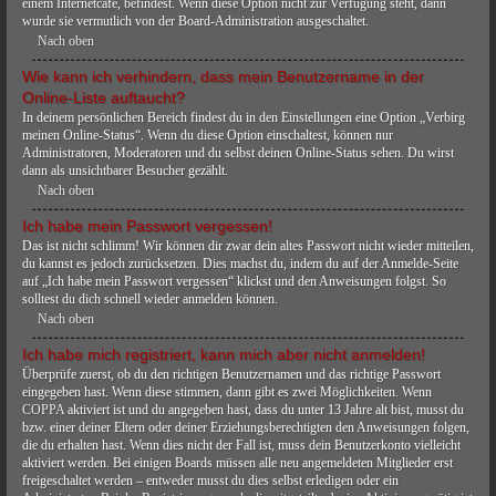
einem Internetcafé, befindest. Wenn diese Option nicht zur Verfügung steht, dann
wurde sie vermutlich von der Board-Administration ausgeschaltet.
Nach oben
Wie kann ich verhindern, dass mein Benutzername in der
Online-Liste auftaucht?
In deinem persönlichen Bereich findest du in den Einstellungen eine Option „Verbirg
meinen Online-Status“. Wenn du diese Option einschaltest, können nur
Administratoren, Moderatoren und du selbst deinen Online-Status sehen. Du wirst
dann als unsichtbarer Besucher gezählt.
Nach oben
Ich habe mein Passwort vergessen!
Das ist nicht schlimm! Wir können dir zwar dein altes Passwort nicht wieder mitteilen,
du kannst es jedoch zurücksetzen. Dies machst du, indem du auf der Anmelde-Seite
auf „Ich habe mein Passwort vergessen“ klickst und den Anweisungen folgst. So
solltest du dich schnell wieder anmelden können.
Nach oben
Ich habe mich registriert, kann mich aber nicht anmelden!
Überprüfe zuerst, ob du den richtigen Benutzernamen und das richtige Passwort
eingegeben hast. Wenn diese stimmen, dann gibt es zwei Möglichkeiten. Wenn
COPPA
aktiviert ist und du angegeben hast, dass du unter 13 Jahre alt bist, musst du
bzw. einer deiner Eltern oder deiner Erziehungsberechtigten den Anweisungen folgen,
die du erhalten hast. Wenn dies nicht der Fall ist, muss dein Benutzerkonto vielleicht
aktiviert werden. Bei einigen Boards müssen alle neu angemeldeten Mitglieder erst
freigeschaltet werden – entweder musst du dies selbst erledigen oder ein