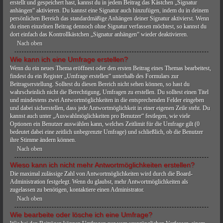
erstellt und gespeichert hast, kannst du in jedem Beitrag das Kästchen „Signatur
anhängen“ aktivieren. Du kannst eine Signatur auch hinzufügen, indem du in deinem
persönlichen Bereich das standardmäßige Anhängen deiner Signatur aktivierst. Wenn
du einen einzelnen Beitrag dennoch ohne Signatur verfassen möchtest, so kannst du
dort einfach das Kontrollkästchen „Signatur anhängen“ wieder deaktivieren.
Nach oben
Wie kann ich eine Umfrage erstellen?
Wenn du ein neues Thema eröffnest oder den ersten Beitrag eines Themas bearbeitest,
findest du ein Register „Umfrage erstellen“ unterhalb des Formulars zur
Beitragserstellung. Solltest du diesen Bereich nicht sehen können, so hast du
wahrscheinlich nicht die Berechtigung, Umfragen zu erstellen. Du solltest einen Titel
und mindestens zwei Antwortmöglichkeiten in die entsprechenden Felder eingeben
und dabei sicherstellen, dass jede Antwortmöglichkeit in einer eigenen Zeile steht. Du
kannst auch unter „Auswahlmöglichkeiten pro Benutzer“ festlegen, wie viele
Optionen ein Benutzer auswählen kann, welches Zeitlimit für die Umfrage gilt (0
bedeutet dabei eine zeitlich unbegrenzte Umfrage) und schließlich, ob die Benutzer
ihre Stimme ändern können.
Nach oben
Wieso kann ich nicht mehr Antwortmöglichkeiten erstellen?
Die maximal zulässige Zahl von Antwortmöglichkeiten wird durch die Board-
Administration festgelegt. Wenn du glaubst, mehr Antwortmöglichkeiten als
zugelassen zu benötigen, kontaktiere einen Administrator.
Nach oben
Wie bearbeite oder lösche ich eine Umfrage?