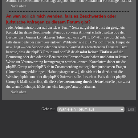
Stimme für bestehende Vorschläge abgeben oder neue Funktionen vorschlagen kannst.
Nach oben
An wen soll ich mich wenden, falls es Beschwerden oder
juristische Anfragen zu diesem Forum gibt?
Jeder Administrator, der auf der „Das Team“-Seite aufgeführt ist, ist ein geeigneter
Kontakt für deine Beschwerde. Wenn du so keine Antwort erhältst, solltest du den
Besitzer der Domain kontaktieren (führe dazu eine
„WHOIS“-Abfrage
durch) oder —
falls diese Seite bei einem kostenlosen Webhoster wie z. B. Yahoo!, free.fr, funpic.de
usw. liegt — den Support oder den Abuse-Kontakt des betreffenden Dienstes. Bitte
beachte, dass die phpBB Group und phpBB.de
absolut keinen Einfluss
auf die
Benutzung oder den oder die Benutzer der Forensoftware haben und dafür in keiner
Weise zur Verantwortung herangezogen werden können. Kontaktiere daher nie die
phpBB Group oder phpBB.de in Zusammenhang mit jeglichen juristischen Fragen
(Unterlassungserklärungen, Haftungsfragen usw.), die
sich nicht direkt
auf die
Website phpbb.com oder die phpBB-Software selbst beziehen. Falls du der phpBB
Group E-Mails schreibst, die die
Softwarenutzung durch Dritte
betreffen, so wirst
du, wenn überhaupt, höchstens eine knappe Antwort erhalten.
Nach oben
Gehe zu: