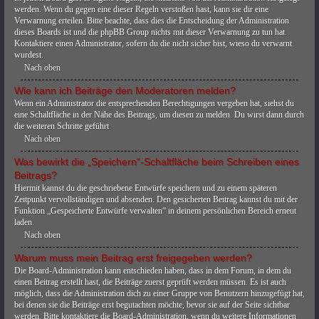
werden. Wenn du gegen eine dieser Regeln verstoßen hast, kann sie dir eine
Verwarnung erteilen. Bitte beachte, dass dies die Entscheidung der Administration
dieses Boards ist und die phpBB Group nichts mit dieser Verwarnung zu tun hat.
Kontaktiere einen Administrator, sofern du die nicht sicher bist, wieso du verwarnt
wurdest.
Nach oben
Wie kann ich Beiträge den Moderatoren melden?
Wenn ein Administrator die entsprechenden Berechtigungen vergeben hat, siehst du
eine Schaltfläche in der Nähe des Beitrags, um diesen zu melden. Du wirst dann durch
die weiteren Schritte geführt.
Nach oben
Was bewirkt die „Speichern“-Schaltfläche beim Schreiben eines
Beitrags?
Hiermit kannst du die geschriebene Entwürfe speichern und zu einem späteren
Zeitpunkt vervollständigen und absenden. Den gesicherten Beitrag kannst du mit der
Funktion „Gespeicherte Entwürfe verwalten“ in deinem persönlichen Bereich erneut
laden.
Nach oben
Warum muss mein Beitrag erst freigegeben werden?
Die Board-Administration kann entschieden haben, dass in dem Forum, in dem du
einen Beitrag erstellt hast, die Beiträge zuerst geprüft werden müssen. Es ist auch
möglich, dass die Administration dich zu einer Gruppe von Benutzern hinzugefügt hat,
bei denen sie die Beiträge erst begutachten möchte, bevor sie auf der Seite sichtbar
werden. Bitte kontaktiere die Board-Administration, wenn du weitere Informationen