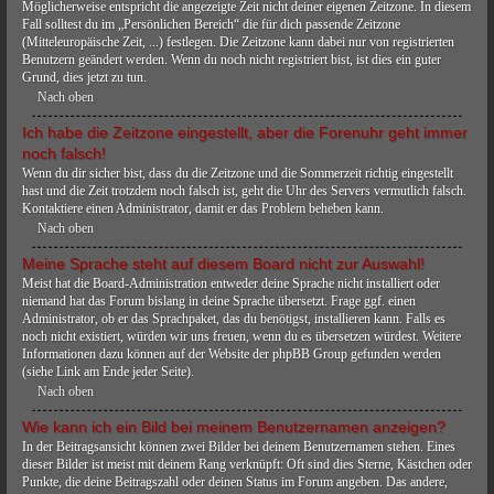
Möglicherweise entspricht die angezeigte Zeit nicht deiner eigenen Zeitzone. In diesem
Fall solltest du im „Persönlichen Bereich“ die für dich passende Zeitzone
(Mitteleuropäische Zeit, ...) festlegen. Die Zeitzone kann dabei nur von registrierten
Benutzern geändert werden. Wenn du noch nicht registriert bist, ist dies ein guter
Grund, dies jetzt zu tun.
Nach oben
Ich habe die Zeitzone eingestellt, aber die Forenuhr geht immer
noch falsch!
Wenn du dir sicher bist, dass du die Zeitzone und die Sommerzeit richtig eingestellt
hast und die Zeit trotzdem noch falsch ist, geht die Uhr des Servers vermutlich falsch.
Kontaktiere einen Administrator, damit er das Problem beheben kann.
Nach oben
Meine Sprache steht auf diesem Board nicht zur Auswahl!
Meist hat die Board-Administration entweder deine Sprache nicht installiert oder
niemand hat das Forum bislang in deine Sprache übersetzt. Frage ggf. einen
Administrator, ob er das Sprachpaket, das du benötigst, installieren kann. Falls es
noch nicht existiert, würden wir uns freuen, wenn du es übersetzen würdest. Weitere
Informationen dazu können auf der Website der phpBB Group gefunden werden
(siehe Link am Ende jeder Seite).
Nach oben
Wie kann ich ein Bild bei meinem Benutzernamen anzeigen?
In der Beitragsansicht können zwei Bilder bei deinem Benutzernamen stehen. Eines
dieser Bilder ist meist mit deinem Rang verknüpft: Oft sind dies Sterne, Kästchen oder
Punkte, die deine Beitragszahl oder deinen Status im Forum angeben. Das andere,