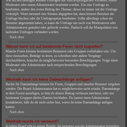
Wie bei den Beiträgen können Umfragen nur vom ursprünglichen Verfasser, einem
Moderator oder einem Administrator bearbeitet werden. Um eine Umfrage zu
bearbeiten, ändere den ersten Beitrag des Themas; dieser ist immer mit der Umfrage
verknüpft. Wenn niemand eine Stimme abgegeben hat, dann können Benutzer die
Umfrage löschen oder die Umfrageoption bearbeiten. Sollte allerdings schon ein
Benutzer abgestimmt haben, so kann die Umfrage nur noch von Moderatoren oder
Administratoren geändert oder gelöscht werden. Dadurch soll die Manipulation von
laufenden Umfragen verhindert werden.
Nach oben
Warum kann ich auf bestimmte Foren nicht zugreifen?
Manche Foren können bestimmten Benutzern oder Gruppen vorbehalten sein. Um
diese einzusehen, Beiträge zu lesen, zu schreiben oder andere Vorgänge
durchzuführen, brauchst du möglicherweise besondere Berechtigungen. Frage einen
Moderator oder Administrator nach entsprechenden Berechtigungen.
Nach oben
Weshalb kann ich keine Dateianhänge anfügen?
Rechte für Dateianhänge können für Foren, Gruppen und einzelne Benutzer vergeben
werden. Die Board-Administration hat es möglicherweise nicht erlaubt, Dateianhänge
in dem Forum anzufügen, in dem du deinen Beitrag verfassen möchtest, oder nur
bestimmte Gruppen dürfen Dateien hochladen. Du kannst einen Administrator
kontaktieren, falls du dir nicht sicher bist, wieso du keine Dateianhänge anfügen
kannst.
Nach oben
Weshalb wurde ich verwarnt?
In jedem Board gibt es eigene Regeln, die meistens von der Administration festgelegt