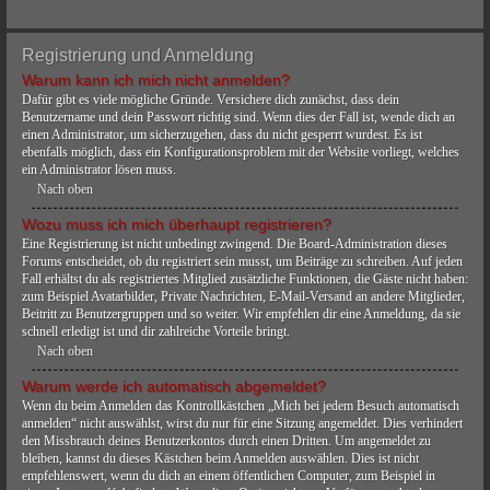
Registrierung und Anmeldung
Warum kann ich mich nicht anmelden?
Dafür gibt es viele mögliche Gründe. Versichere dich zunächst, dass dein
Benutzername und dein Passwort richtig sind. Wenn dies der Fall ist, wende dich an
einen Administrator, um sicherzugehen, dass du nicht gesperrt wurdest. Es ist
ebenfalls möglich, dass ein Konfigurationsproblem mit der Website vorliegt, welches
ein Administrator lösen muss.
Nach oben
Wozu muss ich mich überhaupt registrieren?
Eine Registrierung ist nicht unbedingt zwingend. Die Board-Administration dieses
Forums entscheidet, ob du registriert sein musst, um Beiträge zu schreiben. Auf jeden
Fall erhältst du als registriertes Mitglied zusätzliche Funktionen, die Gäste nicht haben:
zum Beispiel Avatarbilder, Private Nachrichten, E-Mail-Versand an andere Mitglieder,
Beitritt zu Benutzergruppen und so weiter. Wir empfehlen dir eine Anmeldung, da sie
schnell erledigt ist und dir zahlreiche Vorteile bringt.
Nach oben
Warum werde ich automatisch abgemeldet?
Wenn du beim Anmelden das Kontrollkästchen „Mich bei jedem Besuch automatisch
anmelden“ nicht auswählst, wirst du nur für eine Sitzung angemeldet. Dies verhindert
den Missbrauch deines Benutzerkontos durch einen Dritten. Um angemeldet zu
bleiben, kannst du dieses Kästchen beim Anmelden auswählen. Dies ist nicht
empfehlenswert, wenn du dich an einem öffentlichen Computer, zum Beispiel in