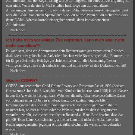
Administrator. Bei der Registrierung wurde dir mitgeteilt, ob eine Aktivierung nötig ist
oder nicht. Wenn du eine E-Mail erhalten hast, folge den dort enthaltenen
Anweisungen. Ansonsten prüfe, ob du deine E-Mail-Adresse korrekt eingegeben hast
oder die E-Mail von einem Spam-Filter blockiert wurde. Wenn du dir sicher bist, dass
deine E-Mail-Adresse korrekt eingegeben wurde, dann kontaktiere einen
Administrator.
Nach oben
Ich habe mich vor einiger Zeit registriert, kann mich aber nicht
mehr anmelden?!
Es kann sein, dass ein Administrator dein Benutzerkonto aus verschieden Gründen
deaktiviert oder gelöscht hat. Außerdem löschen viele Boards regelmäßig Benutzer, die
für längere Zeit keine Beiträge geschrieben haben, um die Datenbankgröße zu
verringern. Registriere dich einfach erneut und nimm aktiv an den Diskussionen teil!
Nach oben
Was ist COPPA?
COPPA, ausgeschrieben Child Online Privacy and Protection Act of 1998 (deutsch:
Gesetz zum Schutz der Privatsphäre von Kindern im Internet von 1998) ist ein Gesetz
in den USA, welches festlegt, dass Websites, die möglicherweise persönliche Daten
von Kindern unter 13 Jahren erheben, hierzu die Zustimmung der Eltern
beziehungsweise des oder der Erziehungsberechtigten benötigen. Wenn du dir
unsicher bist, ob dies auf dich oder die Website, auf der du dich zu registrieren
versuchst, zutrifft, ziehe einen rechtlichen Beistand zu Rate. Bitte beachte, dass das
phpBB-Team keine Rechtsberatung anbieten kann und nicht die Anlaufstelle für
Rechtsangelegenheiten jeglicher Art ist; außer solchen, die weiter unten behandelt
werden.
Nach oben