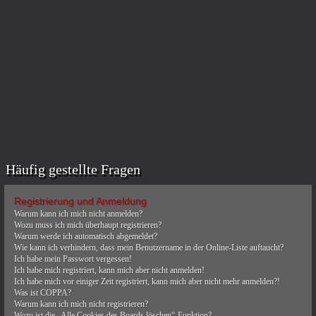
Häufig gestellte Fragen
Registrierung und Anmeldung
Warum kann ich mich nicht anmelden?
Wozu muss ich mich überhaupt registrieren?
Warum werde ich automatisch abgemeldet?
Wie kann ich verhindern, dass mein Benutzername in der Online-Liste auftaucht?
Ich habe mein Passwort vergessen!
Ich habe mich registriert, kann mich aber nicht anmelden!
Ich habe mich vor einiger Zeit registriert, kann mich aber nicht mehr anmelden?!
Was ist COPPA?
Warum kann ich mich nicht registrieren?
Wozu ist die „Alle Cookies des Boards löschen“-Funktion?