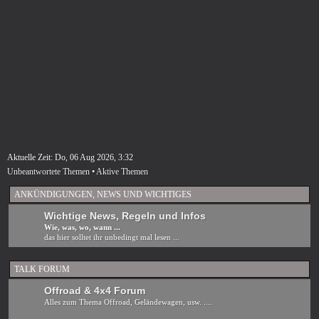
Aktuelle Zeit: Do, 06 Aug 2026, 3:32
Unbeantwortete Themen
•
Aktive Themen
ANKÜNDIGUNGEN, NEWS UND WICHTIGES
Wichtige News, Regeln und Infos
Wie, was, wo, wann ...
das hier solltet ihr unbedingt mal lesen ...
TALK FORUM
Offroad & 4x4 Forum
Alles zum Thema Offroad, Geländewagen, usw. ....