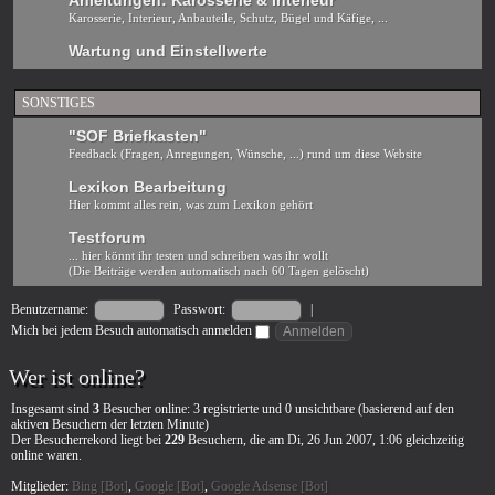
Anleitungen: Karosserie & Interieur
Karosserie, Interieur, Anbauteile, Schutz, Bügel und Käfige, ...
Wartung und Einstellwerte
SONSTIGES
"SOF Briefkasten"
Feedback (Fragen, Anregungen, Wünsche, ...) rund um diese Website
Lexikon Bearbeitung
Hier kommt alles rein, was zum Lexikon gehört
Testforum
... hier könnt ihr testen und schreiben was ihr wollt
(Die Beiträge werden automatisch nach 60 Tagen gelöscht)
Benutzername:
Passwort:
|
Mich bei jedem Besuch automatisch anmelden
Wer ist online?
Insgesamt sind
3
Besucher online: 3 registrierte und 0 unsichtbare (basierend auf den
aktiven Besuchern der letzten Minute)
Der Besucherrekord liegt bei
229
Besuchern, die am Di, 26 Jun 2007, 1:06 gleichzeitig
online waren.
Mitglieder:
Bing [Bot]
,
Google [Bot]
,
Google Adsense [Bot]