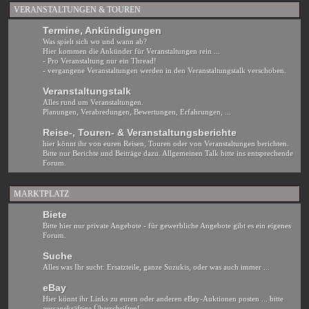
VERANSTALTUNGEN & TOUREN
Termine, Ankündigungen
Was spielt sich wo und wann ab?
Hier kommen die Ankünder für Veranstaltungen rein ...
- Pro Veranstaltung nur ein Thread!
- vergangene Veranstaltungen werden in den Veranstaltungstalk verschoben.
Veranstaltungstalk
Alles rund um Veranstaltungen.
Planungen, Verabredungen, Bewertungen, Erfahrungen, ...
Reise-, Touren- & Veranstaltungsberichte
hier könnt ihr von euren Reisen, Touren oder von Veranstaltungen berichten.
Bitte nur Berichte und Beiträge dazu. Allgemeinen Talk bitte ins entsprechende
Forum.
MARKTPLATZ
Biete
Bitte hier nur private Angebote - für gewerbliche Angebote gibt es ein eigenes
Forum.
Suche
Alles was Ihr sucht: Ersatzteile, ganze Suzukis, oder was auch immer ...
eBay
Hier könnt ihr Links zu euren oder anderen eBay-Auktionen posten ... bitte
aussagekräftige Überschriften!