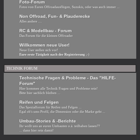
Foto-Forum
Fotos von Euren Offroadausflügen, Suzukis, oder was auch immer ...
Non Offroad, Fun- & Plauderecke
Alles andere ....
RC & Modellbau - Forum
Das Forum für die kleinen Offroader
Willkommen neue User!
Neue User stellen sich vor!
Eure erste Tätigkeit nach der Registrierung
;-)
TECHNIK FORUM
Technische Fragen & Probleme - Das "HILFE-
Forum"
Hier kommen alle Technik Fragen und Probleme rein!
Bitte hier sachlich bleiben ...
Reifen und Felgen
Das Spezialforum für Reifen und Felgen ...
Egal ob's ums Profil, die Dimension oder die Marke geht ...
Umbau-Stories & -Berichte
Ihr wollt uns an euren Umbauten o.ä. teilhaben lassen??
... dann hier rein damit!