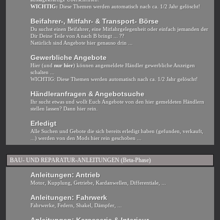
WICHTIG:
Diese Themen werden automatisch nach ca. 1/2 Jahr gelöscht!
Beifahrer-, Mitfahr- & Transport- Börse
Du suchst einen Beifahrer, eine Mitfahrgelegenheit oder einfach jemanden der
Dir Deine Teile von A nach B bringt ... ??
Natürlich sind Angebote hier genauso drin ...
Gewerbliche Angebote
Hier (und
nur hier
) können angemeldete Händler gewerbliche Anzeigen
schalten ...
WICHTIG: Diese Themen werden automatisch nach ca. 1/2 Jahr gelöscht!
Händleranfragen & Angebotsuche
Ihr sucht etwas und wollt Euch Angebote von den hier gemeldeten Händlern
stellen lassen? Dann hier rein.
Erledigt
Alle Suchen und Gebote die sich bereits erledigt haben (gefunden, verkauft,
...) werden von den Mods hier rein geschoben ...
BAU- UND REPARATUR-ANLEITUNGEN (Beta-Phase)
Anleitungen: Antrieb
Motor, Kupplung, Getriebe, Kardanwellen, Differentiale, ...
Anleitungen: Fahrwerk
Fahrwerke, Federn, Shakel, Dämpfer, ...