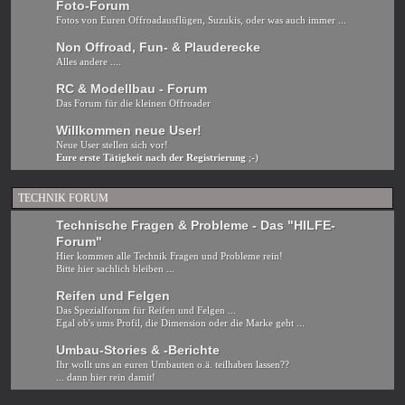
Foto-Forum
Fotos von Euren Offroadausflügen, Suzukis, oder was auch immer ...
Non Offroad, Fun- & Plauderecke
Alles andere ....
RC & Modellbau - Forum
Das Forum für die kleinen Offroader
Willkommen neue User!
Neue User stellen sich vor!
Eure erste Tätigkeit nach der Registrierung
;-)
TECHNIK FORUM
Technische Fragen & Probleme - Das "HILFE-
Forum"
Hier kommen alle Technik Fragen und Probleme rein!
Bitte hier sachlich bleiben ...
Reifen und Felgen
Das Spezialforum für Reifen und Felgen ...
Egal ob's ums Profil, die Dimension oder die Marke geht ...
Umbau-Stories & -Berichte
Ihr wollt uns an euren Umbauten o.ä. teilhaben lassen??
... dann hier rein damit!