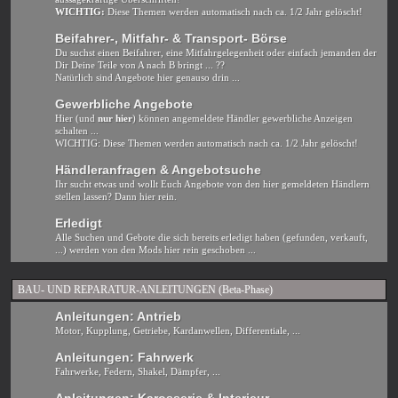
WICHTIG:
Diese Themen werden automatisch nach ca. 1/2 Jahr gelöscht!
Beifahrer-, Mitfahr- & Transport- Börse
Du suchst einen Beifahrer, eine Mitfahrgelegenheit oder einfach jemanden der
Dir Deine Teile von A nach B bringt ... ??
Natürlich sind Angebote hier genauso drin ...
Gewerbliche Angebote
Hier (und
nur hier
) können angemeldete Händler gewerbliche Anzeigen
schalten ...
WICHTIG: Diese Themen werden automatisch nach ca. 1/2 Jahr gelöscht!
Händleranfragen & Angebotsuche
Ihr sucht etwas und wollt Euch Angebote von den hier gemeldeten Händlern
stellen lassen? Dann hier rein.
Erledigt
Alle Suchen und Gebote die sich bereits erledigt haben (gefunden, verkauft,
...) werden von den Mods hier rein geschoben ...
BAU- UND REPARATUR-ANLEITUNGEN (Beta-Phase)
Anleitungen: Antrieb
Motor, Kupplung, Getriebe, Kardanwellen, Differentiale, ...
Anleitungen: Fahrwerk
Fahrwerke, Federn, Shakel, Dämpfer, ...