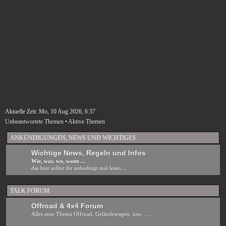
Aktuelle Zeit: Mo, 10 Aug 2026, 6:37
Unbeantwortete Themen
•
Aktive Themen
ANKÜNDIGUNGEN, NEWS UND WICHTIGES
Wichtige News, Regeln und Infos
Wie, was, wo, wann ...
das hier solltet ihr unbedingt mal lesen ...
TALK FORUM
Offroad & 4x4 Forum
Alles zum Thema Offroad, Geländewagen, usw. ....