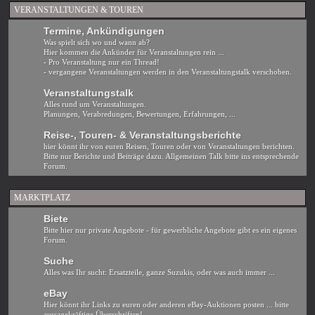
VERANSTALTUNGEN & TOUREN
Termine, Ankündigungen
Was spielt sich wo und wann ab?
Hier kommen die Ankünder für Veranstaltungen rein ...
- Pro Veranstaltung nur ein Thread!
- vergangene Veranstaltungen werden in den Veranstaltungstalk verschoben.
Veranstaltungstalk
Alles rund um Veranstaltungen.
Planungen, Verabredungen, Bewertungen, Erfahrungen, ...
Reise-, Touren- & Veranstaltungsberichte
hier könnt ihr von euren Reisen, Touren oder von Veranstaltungen berichten.
Bitte nur Berichte und Beiträge dazu. Allgemeinen Talk bitte ins entsprechende
Forum.
MARKTPLATZ
Biete
Bitte hier nur private Angebote - für gewerbliche Angebote gibt es ein eigenes
Forum.
Suche
Alles was Ihr sucht: Ersatzteile, ganze Suzukis, oder was auch immer ...
eBay
Hier könnt ihr Links zu euren oder anderen eBay-Auktionen posten ... bitte
aussagekräftige Überschriften!