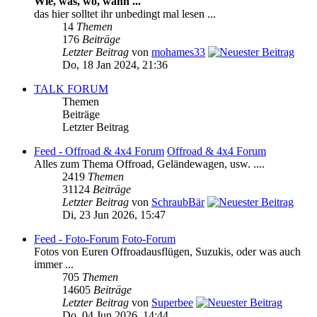
Wie, was, wo, wann ...
das hier solltet ihr unbedingt mal lesen ...
14
Themen
176
Beiträge
Letzter Beitrag
von
mohames33
Do, 18 Jan 2024, 21:36
TALK FORUM
Themen
Beiträge
Letzter Beitrag
Feed - Offroad & 4x4 Forum
Offroad & 4x4 Forum
Alles zum Thema Offroad, Geländewagen, usw. ....
2419
Themen
31124
Beiträge
Letzter Beitrag
von
SchraubBär
Di, 23 Jun 2026, 15:47
Feed - Foto-Forum
Foto-Forum
Fotos von Euren Offroadausflügen, Suzukis, oder was auch
immer ...
705
Themen
14605
Beiträge
Letzter Beitrag
von
Superbee
Do, 04 Jun 2026, 14:44