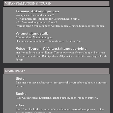
VERANSTALTUNGEN & TOUREN
Termine, Ankündigungen
Was spielt sich wo und wann ab?
Hier kommen die Ankünder für Veranstaltungen rein ...
- Pro Veranstaltung nur ein Thread!
- vergangene Veranstaltungen werden in den Veranstaltungstalk verschoben.
Veranstaltungstalk
Alles rund um Veranstaltungen.
Planungen, Verabredungen, Bewertungen, Erfahrungen, ...
Reise-, Touren- & Veranstaltungsberichte
hier könnt ihr von euren Reisen, Touren oder von Veranstaltungen berichten.
Bitte nur Berichte und Beiträge dazu. Allgemeinen Talk bitte ins entsprechende
Forum.
MARKTPLATZ
Biete
Bitte hier nur private Angebote - für gewerbliche Angebote gibt es ein eigenes
Forum.
Suche
Alles was Ihr sucht: Ersatzteile, ganze Suzukis, oder was auch immer ...
eBay
Hier könnt ihr Links zu euren oder anderen eBay-Auktionen posten ... bitte
aussagekräftige Überschriften!