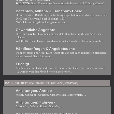
WICHTIG:
Diese Themen werden automatisch nach ca. 1/2 Jahr gelöscht!
Beifahrer-, Mitfahr- & Transport- Börse
Du suchst einen Beifahrer, eine Mitfahrgelegenheit oder einfach jemanden der
Dir Deine Teile von A nach B bringt ... ??
Natürlich sind Angebote hier genauso drin ...
Gewerbliche Angebote
Hier (und
nur hier
) können angemeldete Händler gewerbliche Anzeigen
schalten ...
WICHTIG: Diese Themen werden automatisch nach ca. 1/2 Jahr gelöscht!
Händleranfragen & Angebotsuche
Ihr sucht etwas und wollt Euch Angebote von den hier gemeldeten Händlern
stellen lassen? Dann hier rein.
Erledigt
Alle Suchen und Gebote die sich bereits erledigt haben (gefunden, verkauft,
...) werden von den Mods hier rein geschoben ...
BAU- UND REPARATUR-ANLEITUNGEN (Beta-Phase)
Anleitungen: Antrieb
Motor, Kupplung, Getriebe, Kardanwellen, Differentiale, ...
Anleitungen: Fahrwerk
Fahrwerke, Federn, Shakel, Dämpfer, ...