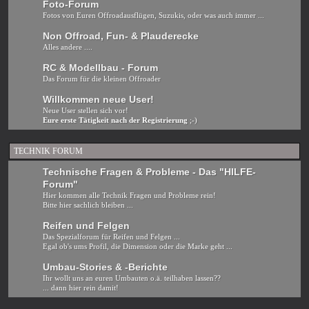
Foto-Forum
Fotos von Euren Offroadausflügen, Suzukis, oder was auch immer ...
Non Offroad, Fun- & Plauderecke
Alles andere ....
RC & Modellbau - Forum
Das Forum für die kleinen Offroader
Willkommen neue User!
Neue User stellen sich vor!
Eure erste Tätigkeit nach der Registrierung
;-)
TECHNIK FORUM
Technische Fragen & Probleme - Das "HILFE-
Forum"
Hier kommen alle Technik Fragen und Probleme rein!
Bitte hier sachlich bleiben ...
Reifen und Felgen
Das Spezialforum für Reifen und Felgen ...
Egal ob's ums Profil, die Dimension oder die Marke geht ...
Umbau-Stories & -Berichte
Ihr wollt uns an euren Umbauten o.ä. teilhaben lassen??
... dann hier rein damit!