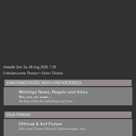
Aktuelle Zeit: Sa, 08 Aug 2026, 7:29
Unbeantwortete Themen
•
Aktive Themen
ANKÜNDIGUNGEN, NEWS UND WICHTIGES
Wichtige News, Regeln und Infos
Wie, was, wo, wann ...
das hier solltet ihr unbedingt mal lesen ...
TALK FORUM
Offroad & 4x4 Forum
Alles zum Thema Offroad, Geländewagen, usw. ....