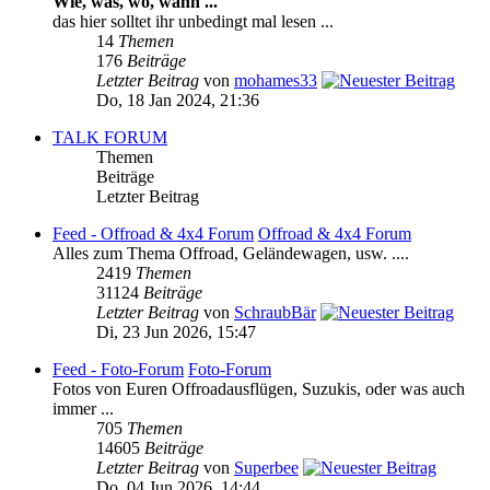
Wie, was, wo, wann ...
das hier solltet ihr unbedingt mal lesen ...
14
Themen
176
Beiträge
Letzter Beitrag
von
mohames33
Do, 18 Jan 2024, 21:36
TALK FORUM
Themen
Beiträge
Letzter Beitrag
Feed - Offroad & 4x4 Forum
Offroad & 4x4 Forum
Alles zum Thema Offroad, Geländewagen, usw. ....
2419
Themen
31124
Beiträge
Letzter Beitrag
von
SchraubBär
Di, 23 Jun 2026, 15:47
Feed - Foto-Forum
Foto-Forum
Fotos von Euren Offroadausflügen, Suzukis, oder was auch
immer ...
705
Themen
14605
Beiträge
Letzter Beitrag
von
Superbee
Do, 04 Jun 2026, 14:44