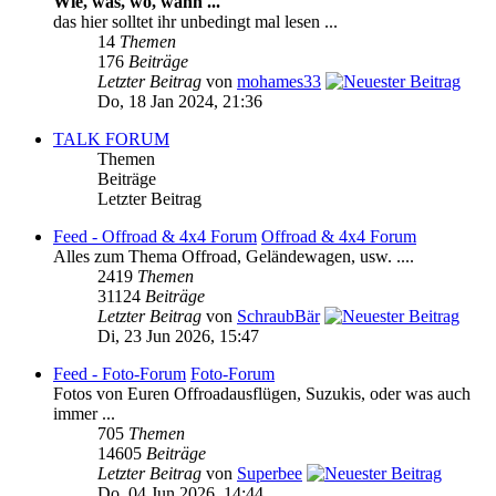
Wie, was, wo, wann ...
das hier solltet ihr unbedingt mal lesen ...
14
Themen
176
Beiträge
Letzter Beitrag
von
mohames33
Do, 18 Jan 2024, 21:36
TALK FORUM
Themen
Beiträge
Letzter Beitrag
Feed - Offroad & 4x4 Forum
Offroad & 4x4 Forum
Alles zum Thema Offroad, Geländewagen, usw. ....
2419
Themen
31124
Beiträge
Letzter Beitrag
von
SchraubBär
Di, 23 Jun 2026, 15:47
Feed - Foto-Forum
Foto-Forum
Fotos von Euren Offroadausflügen, Suzukis, oder was auch
immer ...
705
Themen
14605
Beiträge
Letzter Beitrag
von
Superbee
Do, 04 Jun 2026, 14:44