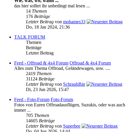
Wie, was, wo, wann ...
das hier solltet ihr unbedingt mal lesen ...
14
Themen
176
Beiträge
Letzter Beitrag
von
mohames33
Do, 18 Jan 2024, 21:36
TALK FORUM
Themen
Beiträge
Letzter Beitrag
Feed - Offroad & 4x4 Forum
Offroad & 4x4 Forum
Alles zum Thema Offroad, Geländewagen, usw. ....
2419
Themen
31124
Beiträge
Letzter Beitrag
von
SchraubBär
Di, 23 Jun 2026, 15:47
Feed - Foto-Forum
Foto-Forum
Fotos von Euren Offroadausflügen, Suzukis, oder was auch
immer ...
705
Themen
14605
Beiträge
Letzter Beitrag
von
Superbee
Do, 04 Jun 2026, 14:44