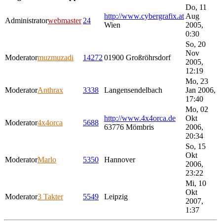
Do, 11
http://www.cybergrafix.at
Aug
Administrator
webmaster
24
Wien
2005,
0:30
So, 20
Nov
Moderator
muzmuzadi
14272
01900 Großröhrsdorf
2005,
12:19
Mo, 23
Moderator
Anthrax
3338
Langensendelbach
Jan 2006,
17:40
Mo, 02
http://www.4x4orca.de
Okt
Moderator
4x4orca
5688
63776 Mömbris
2006,
20:34
So, 15
Okt
Moderator
Marlo
5350
Hannover
2006,
23:22
Mi, 10
Okt
Moderator
3 Takter
5549
Leipzig
2007,
1:37