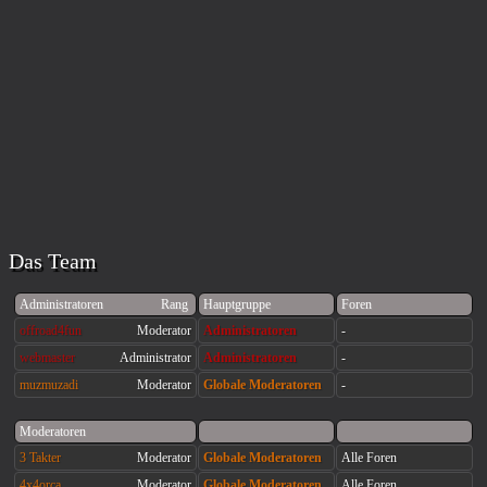
Das Team
Administratoren
Rang
Hauptgruppe
Foren
offroad4fun
Moderator
Administratoren
-
webmaster
Administrator
Administratoren
-
muzmuzadi
Moderator
Globale Moderatoren
-
Moderatoren
3 Takter
Moderator
Globale Moderatoren
Alle Foren
4x4orca
Moderator
Globale Moderatoren
Alle Foren