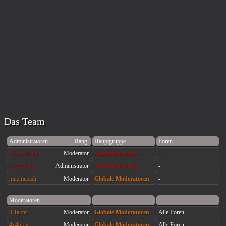
Das Team
Administratoren
Rang
Hauptgruppe
Foren
offroad4fun
Moderator
Administratoren
-
webmaster
Administrator
Administratoren
-
muzmuzadi
Moderator
Globale Moderatoren
-
Moderatoren
3 Takter
Moderator
Globale Moderatoren
Alle Foren
4x4orca
Moderator
Globale Moderatoren
Alle Foren