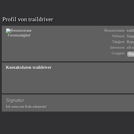
Profil von traildriver
Benutzername:
trail
Forumsmitglied
Wohnort:
Sieg
Tätigkeit:
Repe
Interessen:
off-
Gruppen:
Kontaktdaten traildriver
Signatur
Ich weiss wie Erde schmeckt!