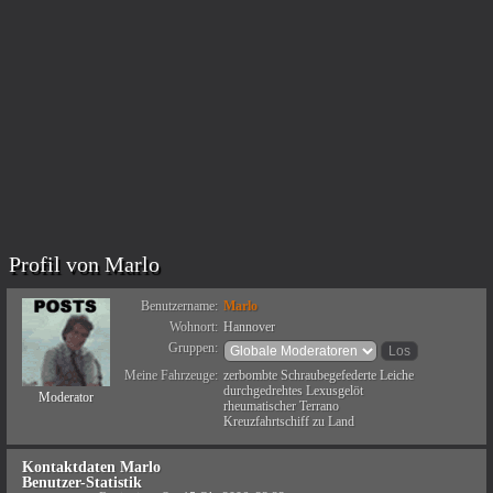
Profil von Marlo
Benutzername:
Marlo
Wohnort:
Hannover
Gruppen:
Meine Fahrzeuge:
zerbombte Schraubegefederte Leiche
durchgedrehtes Lexusgelöt
Moderator
rheumatischer Terrano
Kreuzfahrtschiff zu Land
Kontaktdaten Marlo
Benutzer-Statistik