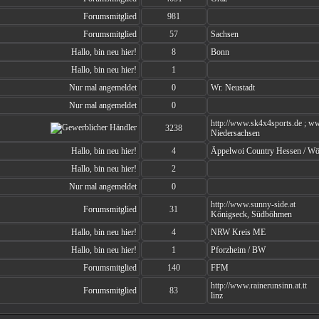
Forumsmitglied
981
Forumsmitglied
57
Sachsen
Hallo, bin neu hier!
8
Bonn
Hallo, bin neu hier!
1
Nur mal angemeldet
0
Wr. Neustadt
Nur mal angemeldet
0
http://www.sk4x4sports.de ; w
3238
Niedersachsen
Hallo, bin neu hier!
4
Äppelwoi Country Hessen / Wöl
Hallo, bin neu hier!
2
Nur mal angemeldet
0
http://www.sunny-side.at
Forumsmitglied
31
Königseck, Südböhmen
Hallo, bin neu hier!
4
NRW Kreis ME
Hallo, bin neu hier!
1
Pforzheim / BW
Forumsmitglied
140
FFM
http://www.rainerunsinn.at.tt
Forumsmitglied
83
linz