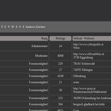
T
U
V
W
X
Y
Z
Anderes Zeichen
Rang
Beiträge
Website
,
Wohnort
http://www.cybergrafix.at
Administrator
24
Wien
http://www.offroad4fun.at
Moderator
4008
3730 Eggenburg
Forumsmitglied
229
78141 Schönwald
Forumsmitglied
27
72070 Tübingen
Forumsmitglied
4109
Offenburg
Forumsmitglied
21
wien
http://www.gorp.at
Forumsmitglied
30
Niederösterreich/Waldviertel
Forumsmitglied
233
56299 Ochtendung bei Anderna
Forumsmitglied
364
bergisch gladbach bei köln
Forumsmitglied
4651
Graz