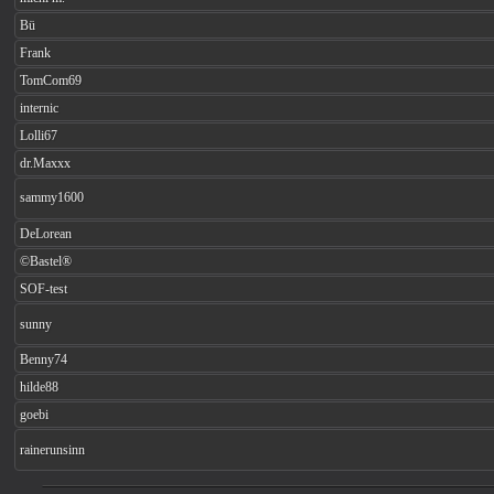
Bü
Frank
TomCom69
internic
Lolli67
dr.Maxxx
sammy1600
DeLorean
©Bastel®
SOF-test
sunny
Benny74
hilde88
goebi
rainerunsinn