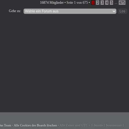
16874 Mitglieder •
Seite
1
von
675
•
1
2
3
4
5
...
675
Gehe zu:
as Team
•
Alle Cookies des Boards löschen
•
Alle Zeiten sind UTC + 1 Stunde [ Sommerzeit ]