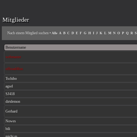
Mitglieder
Nach einem Mitglied suchen
•
Alle
A
B
C
D
E
F
G
H
I
J
K
L
M
N
O
P
Q
R
S
Benutzername
webmaster
offroad4fun
Tschibo
agsel
SJ418
dirtdemon
Gerhard
Nowes
bili
michi m.