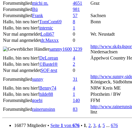
Forumsmitglied
michi m.
4651
Graz
Forumsmitglied
Bü
981
Forumsmitglied
Frank
57
Sachsen
Hallo, bin neu hier!
TomCom69
8
Bonn
Hallo, bin neu hier!
internic
1
Nur mal angemeldet
Lolli67
0
Wr. Neustadt
Nur mal angemeldet
dr.Maxxx
0
http://www.sk4x4spor
sammy1600
3239
Niedersachsen
Hallo, bin neu hier!
DeLorean
4
Äppelwoi Country Hes
Hallo, bin neu hier!
©Bastel®
2
Nur mal angemeldet
SOF-test
0
http://www.sunny-side
Forumsmitglied
sunny
31
Königseck, Südböhm
Hallo, bin neu hier!
Benny74
4
NRW Kreis ME
Hallo, bin neu hier!
hilde88
1
Pforzheim / BW
Forumsmitglied
goebi
140
FFM
http://www.rainerunsin
Forumsmitglied
rainerunsinn
83
linz
16877 Mitglieder •
Seite
1
von
676
•
1
,
2
,
3
,
4
,
5
...
676