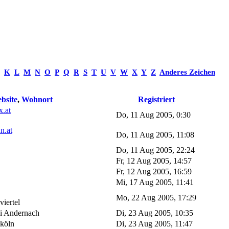
K
L
M
N
O
P
Q
R
S
T
U
V
W
X
Y
Z
Anderes Zeichen
bsite
,
Wohnort
Registriert
x.at
Do, 11 Aug 2005, 0:30
n.at
Do, 11 Aug 2005, 11:08
Do, 11 Aug 2005, 22:24
Fr, 12 Aug 2005, 14:57
Fr, 12 Aug 2005, 16:59
Mi, 17 Aug 2005, 11:41
Mo, 22 Aug 2005, 17:29
viertel
i Andernach
Di, 23 Aug 2005, 10:35
 köln
Di, 23 Aug 2005, 11:47