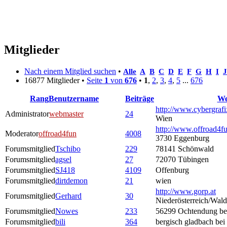
Mitglieder
Nach einem Mitglied suchen
•
Alle
A
B
C
D
E
F
G
H
I
J
16877 Mitglieder •
Seite
1
von
676
•
1
,
2
,
3
,
4
,
5
...
676
Rang
Benutzername
Beiträge
We
http://www.cybergrafi
Administrator
webmaster
24
Wien
http://www.offroad4fu
Moderator
offroad4fun
4008
3730 Eggenburg
Forumsmitglied
Tschibo
229
78141 Schönwald
Forumsmitglied
agsel
27
72070 Tübingen
Forumsmitglied
SJ418
4109
Offenburg
Forumsmitglied
dirtdemon
21
wien
http://www.gorp.at
Forumsmitglied
Gerhard
30
Niederösterreich/Wald
Forumsmitglied
Nowes
233
56299 Ochtendung be
Forumsmitglied
bili
364
bergisch gladbach bei