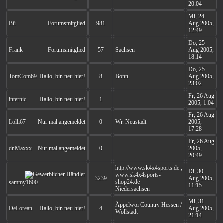
20:04
Mi, 24
Bü
Forumsmitglied
981
Aug 2005,
12:49
Do, 25
Frank
Forumsmitglied
57
Sachsen
Aug 2005,
18:14
Do, 25
TomCom69
Hallo, bin neu hier!
8
Bonn
Aug 2005,
23:02
Fr, 26 Aug
internic
Hallo, bin neu hier!
1
2005, 1:04
Fr, 26 Aug
Lolli67
Nur mal angemeldet
0
Wr. Neustadt
2005,
17:28
Fr, 26 Aug
dr.Maxxx
Nur mal angemeldet
0
2005,
20:49
http://www.sk4x4sports.de ;
Di, 30
www.sk4x4sports-
3239
Aug 2005,
shop24.de
sammy1600
11:15
Niedersachsen
Mi, 31
Äppelwoi Country Hessen /
DeLorean
Hallo, bin neu hier!
4
Aug 2005,
Wöllstadt
21:14