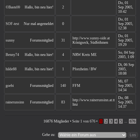
Do, 01
©Bastel®
Hallo, bin neu hier!
2
Sep 2005,
10:42
Do, 01
SOF-test
Nur mal angemeldet
0
Sep 2005,
12:38
Do, 01
http://www.sunny-side.at
sunny
Forumsmitglied
31
Sep 2005,
Königseck, Südböhmen
19:29
So, 04 Sep
Benny74
Hallo, bin neu hier!
4
NRW Kreis ME
2005, 1:09
Di, 06 Sep
hilde88
Hallo, bin neu hier!
1
Pforzheim / BW
2005,
18:08
Mi, 07
goebi
Forumsmitglied
140
FFM
Sep 2005,
14:34
Do, 08
http://www.rainerunsinn.at.tt
rainerunsinn
Forumsmitglied
83
Sep 2005,
linz
14:37
16876 Mitglieder •
Seite
1
von
676
•
1
2
3
4
5
...
676
Gehe zu: