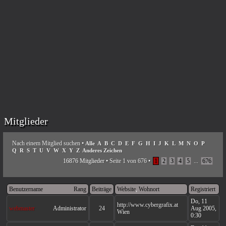
Mitglieder
Nach einem Mitglied suchen
•
Alle
A
B
C
D
E
F
G
H
I
J
K
L
M
N
O
P
Q
R
S
T
U
V
W
X
Y
Z
Anderes Zeichen
16876 Mitglieder •
Seite
1
von
676
•
1
2
3
4
5
...
676
Benutzername
Rang
Beiträge
Website
,
Wohnort
Registriert
Do, 11
http://www.cybergrafix.at
webmaster
Administrator
24
Aug 2005,
Wien
0:30