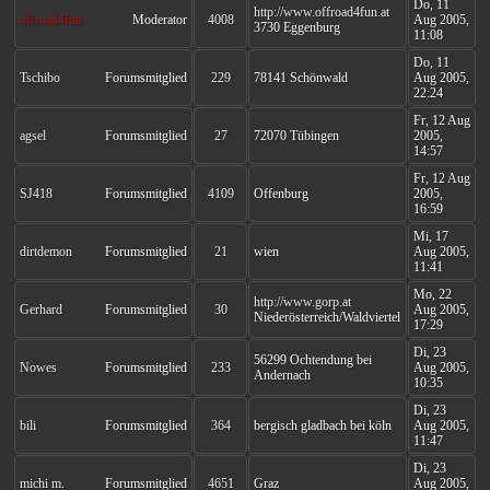
Do, 11
http://www.offroad4fun.at
offroad4fun
Moderator
4008
Aug 2005,
3730 Eggenburg
11:08
Do, 11
Tschibo
Forumsmitglied
229
78141 Schönwald
Aug 2005,
22:24
Fr, 12 Aug
agsel
Forumsmitglied
27
72070 Tübingen
2005,
14:57
Fr, 12 Aug
SJ418
Forumsmitglied
4109
Offenburg
2005,
16:59
Mi, 17
dirtdemon
Forumsmitglied
21
wien
Aug 2005,
11:41
Mo, 22
http://www.gorp.at
Gerhard
Forumsmitglied
30
Aug 2005,
Niederösterreich/Waldviertel
17:29
Di, 23
56299 Ochtendung bei
Nowes
Forumsmitglied
233
Aug 2005,
Andernach
10:35
Di, 23
bili
Forumsmitglied
364
bergisch gladbach bei köln
Aug 2005,
11:47
Di, 23
michi m.
Forumsmitglied
4651
Graz
Aug 2005,