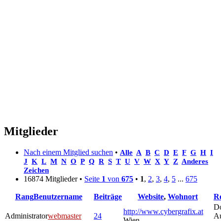
Mitglieder
Nach einem Mitglied suchen
•
Alle
A
B
C
D
E
F
G
H
I
J
K
L
M
N
O
P
Q
R
S
T
U
V
W
X
Y
Z
Anderes
Zeichen
16874 Mitglieder •
Seite
1
von
675
•
1
,
2
,
3
,
4
,
5
...
675
Rang
Benutzername
Beiträge
Website
,
Wohnort
Re
Do
http://www.cybergrafix.at
Administrator
webmaster
24
A
Wien