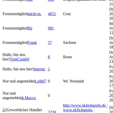
11
Di
Forumsmitglied
michi m.
4651
Graz
20
20
Mi
Forumsmitglied
Bü
981
A
12
Do
Forumsmitglied
Frank
57
Sachsen
A
18
Do
Hallo, bin neu
8
Bonn
A
hier!
TomCom69
23
Fr
Hallo, bin neu hier!
internic
1
20
Fr
Nur mal angemeldet
Lolli67
0
Wr. Neustadt
20
17
Fr
Nur mal
0
20
angemeldet
dr.Maxxx
20
http://www.sk4x4sports.de ;
Di
www.sk4x4sports-
3239
20