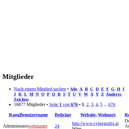
Mitglieder
Nach einem Mitglied suchen
•
Alle
A
B
C
D
E
F
G
H
I
J
K
L
M
N
O
P
Q
R
S
T
U
V
W
X
Y
Z
Anderes
Zeichen
16877 Mitglieder •
Seite
1
von
676
•
1
,
2
,
3
,
4
,
5
...
676
Rang
Benutzername
Beiträge
Website
,
Wohnort
Re
Do
http://www.cybergrafix.at
Administrator
webmaster
24
A
Wien