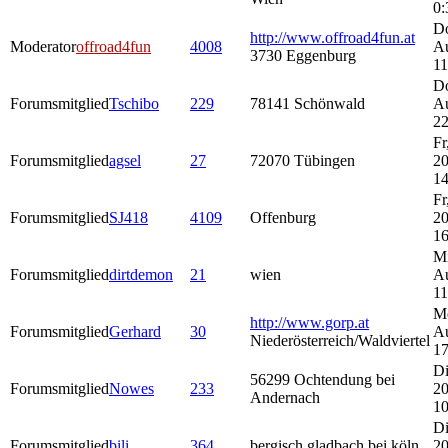
0:
Do
http://www.offroad4fun.at
Moderator
offroad4fun
4008
A
3730 Eggenburg
11
Do
Forumsmitglied
Tschibo
229
78141 Schönwald
A
22
Fr
Forumsmitglied
agsel
27
72070 Tübingen
20
14
Fr
Forumsmitglied
SJ418
4109
Offenburg
20
16
Mi
Forumsmitglied
dirtdemon
21
wien
A
11
M
http://www.gorp.at
Forumsmitglied
Gerhard
30
A
Niederösterreich/Waldviertel
17
Di
56299 Ochtendung bei
Forumsmitglied
Nowes
233
20
Andernach
10
Di
Forumsmitglied
bili
364
bergisch gladbach bei köln
20