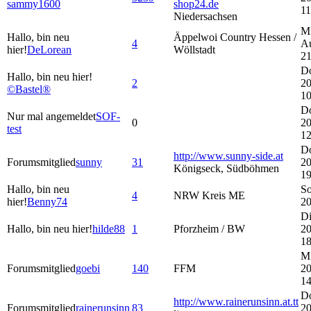
sammy1600
shop24.de
11
Niedersachsen
Mi
Hallo, bin neu
Äppelwoi Country Hessen /
4
A
hier!
DeLorean
Wöllstadt
21
Do
Hallo, bin neu hier!
2
20
©Bastel®
10
Do
Nur mal angemeldet
SOF-
0
20
test
12
Do
http://www.sunny-side.at
Forumsmitglied
sunny
31
20
Königseck, Südböhmen
19
Hallo, bin neu
So
4
NRW Kreis ME
hier!
Benny74
20
Di
Hallo, bin neu hier!
hilde88
1
Pforzheim / BW
20
18
Mi
Forumsmitglied
goebi
140
FFM
20
14
Do
http://www.rainerunsinn.at.tt
Forumsmitglied
rainerunsinn
83
20