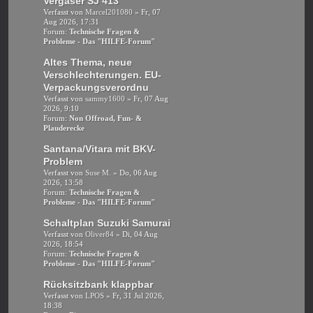
Vergaser SJ 413
Verfasst von
Marcel201080
» Fr, 07
Aug 2026, 17:31
Forum:
Technische Fragen &
Probleme - Das "HILFE-Forum"
Altes Thema, neue
Verschlechterungen. EU-
Verpackungsverordnu
Verfasst von
sammy1600
» Fr, 07 Aug
2026, 9:10
Forum:
Non Offroad, Fun- &
Plauderecke
Santana/Vitara mit BKV-
Problem
Verfasst von
Suse M.
» Do, 06 Aug
2026, 13:58
Forum:
Technische Fragen &
Probleme - Das "HILFE-Forum"
Schaltplan Suzuki Samurai
Verfasst von
Oliver84
» Di, 04 Aug
2026, 18:54
Forum:
Technische Fragen &
Probleme - Das "HILFE-Forum"
Rücksitzbank klappbar
Verfasst von
LPOS
» Fr, 31 Jul 2026,
18:38