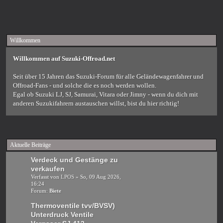
Willkommen
Willkommen auf Suzuki-Offroad.net
Seit über 15 Jahren das Suzuki-Forum für alle Geländewagenfahrer und
Offroad-Fans - und solche die es noch werden wollen.
Egal ob Suzuki LJ, SJ, Samurai, Vitara oder Jimny - wenn du dich mit
anderen Suzukifahrern austauschen willst, bist du hier richtig!
Aktuelle Beiträge
Verdeck und Gestänge zu
verkaufen
Verfasst von
LPOS
» So, 09 Aug 2026,
16:24
Forum:
Biete
Thermoventile tvv/BVSV)
Unterdruck Ventile