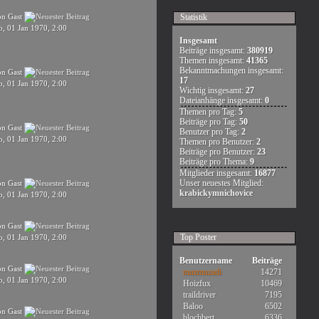
on Gast
Statistik
o, 01 Jan 1970, 2:00
Insgesamt
Beiträge insgesamt:
380919
Themen insgesamt:
41365
Bekanntmachungen insgesamt:
on Gast
17
o, 01 Jan 1970, 2:00
Wichtig insgesamt:
27
Dateianhänge insgesamt:
0
Themen pro Tag:
5
Beiträge pro Tag:
50
on Gast
Benutzer pro Tag:
2
o, 01 Jan 1970, 2:00
Themen pro Benutzer:
2
Beiträge pro Benutzer:
23
Beiträge pro Thema:
9
Mitglieder insgesamt:
16877
Unser neuestes Mitglied:
on Gast
krabickymnichovice
o, 01 Jan 1970, 2:00
on Gast
Top Poster
o, 01 Jan 1970, 2:00
Benutzername
Beiträge
on Gast
muzmuzadi
14271
o, 01 Jan 1970, 2:00
Hoizfux
10469
traildriver
7195
Baloo
6502
on Gast
blochbert
6336