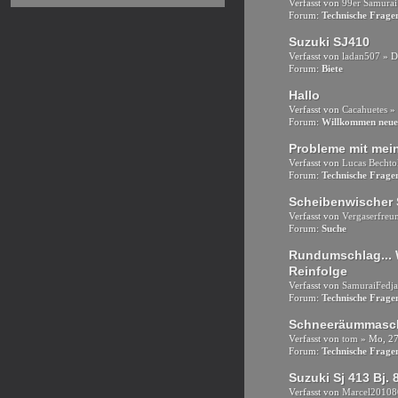
Verfasst von
99er Samurai
Forum:
Technische Frag
Suzuki SJ410
Verfasst von
ladan507
» D
Forum:
Biete
Hallo
Verfasst von
Cacahuetes
» 
Forum:
Willkommen neue
Probleme mit mei
Verfasst von
Lucas Bechto
Forum:
Technische Frag
Scheibenwischer
Verfasst von
Vergaserfreu
Forum:
Suche
Rundumschlag... 
Reinfolge
Verfasst von
SamuraiFedj
Forum:
Technische Frag
Schneeräummasc
Verfasst von
tom
» Mo, 27
Forum:
Technische Frag
Suzuki Sj 413 Bj. 
Verfasst von
Marcel20108