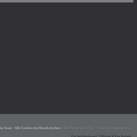
as Team
•
Alle Cookies des Boards löschen
•
Alle Zeiten sind UTC + 1 Stunde [ Sommerzeit ]
Ein
leuchtschwarz
/
Offroad 4 Fun
Projekt.