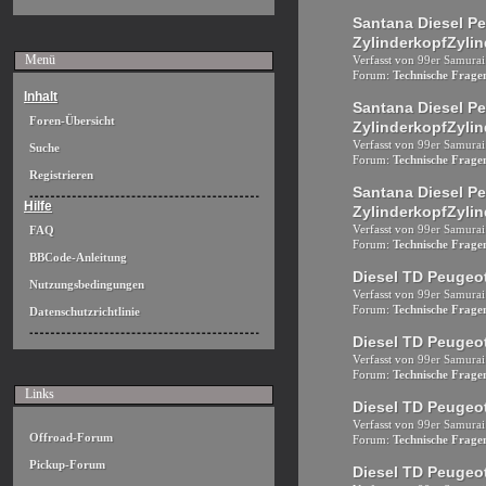
Santana Diesel P
ZylinderkopfZyli
Menü
Verfasst von
99er Samurai
Forum:
Technische Frag
Inhalt
Santana Diesel P
Foren-Übersicht
ZylinderkopfZyli
Verfasst von
99er Samurai
Suche
Forum:
Technische Frag
Registrieren
Santana Diesel P
Hilfe
ZylinderkopfZyli
Verfasst von
99er Samurai
FAQ
Forum:
Technische Frag
BBCode-Anleitung
Diesel TD Peugeot
Nutzungsbedingungen
Verfasst von
99er Samurai
Forum:
Technische Frag
Datenschutzrichtlinie
Diesel TD Peugeot
Verfasst von
99er Samurai
Forum:
Technische Frag
Links
Diesel TD Peugeot
Verfasst von
99er Samurai
Offroad-Forum
Forum:
Technische Frag
Pickup-Forum
Diesel TD Peugeot