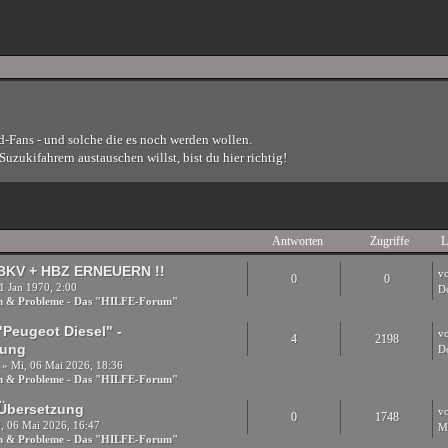
d-Fans - und solche die es noch werden wollen.
uzukifahrern austauschen willst, bist du hier richtig!
Antworten
Zugriffe
L
 BKV + HBZ ERNEUERN !!
v
0
0
1 Jan 1970, 2:00
D
en & Probleme - Das "HILFE-Forum"
Peugeot Diesel" -
v
4
2198
tung
D
» Mi, 06 Mai 2026, 18:36
en & Probleme - Das "HILFE-Forum"
Übersetzung
v
0
1748
, 06 Mai 2026, 16:47
M
en & Probleme - Das "HILFE-Forum"