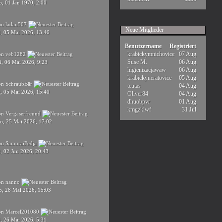
o, 01 Jan 1970, 2:00
on
ladan507
Neue Mitglieder
i, 05 Mai 2026, 13:46
Benutzername
Registriert
krabickymnichovice
07 Aug
on
veb1282
Suse M.
06 Aug
i, 06 Mai 2026, 9:23
higienizacjawaw
06 Aug
krabickyneratovice
05 Aug
on
SchraubBär
teutas
04 Aug
i, 05 Mai 2026, 15:40
Oliver84
04 Aug
dhuobpvr
01 Aug
kmgzklwf
31 Jul
on
Vergaserfreund
o, 25 Mai 2026, 17:02
on
SamuraiFedja
, 02 Jun 2026, 20:43
on
nanno
o, 28 Mai 2026, 15:03
on
Marcel201080
i, 26 Mai 2026, 5:31