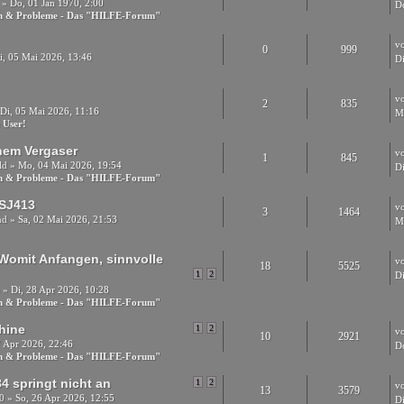
» Do, 01 Jan 1970, 2:00
D
en & Probleme - Das "HILFE-Forum"
v
0
999
i, 05 Mai 2026, 13:46
D
v
2
835
Di, 05 Mai 2026, 11:16
M
 User!
nem Vergaser
v
1
845
ld
» Mo, 04 Mai 2026, 19:54
D
en & Probleme - Das "HILFE-Forum"
 SJ413
v
3
1464
nd
» Sa, 02 Mai 2026, 21:53
M
Womit Anfangen, sinnvolle
v
18
5525
1
2
Di
a
» Di, 28 Apr 2026, 10:28
en & Probleme - Das "HILFE-Forum"
hine
1
2
v
10
2921
 Apr 2026, 22:46
D
en & Probleme - Das "HILFE-Forum"
84 springt nicht an
1
2
v
13
3579
0
» So, 26 Apr 2026, 12:55
D