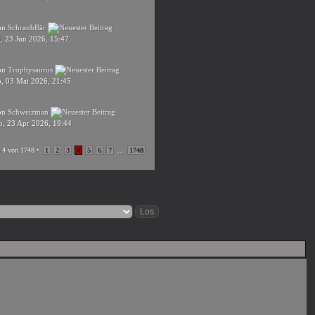
on
SchraubBär
, 23 Jun 2026, 15:47
on
Trophysaurus
o, 03 Mai 2026, 21:45
on
Schweizman
o, 23 Apr 2026, 19:44
e
4
von
1748
•
1
2
3
4
5
6
7
...
1748