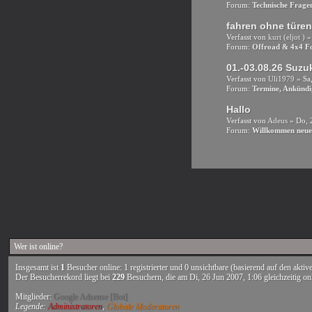
Forum:
Technische Frag
fahren ohne türen 
Verfasst von
kurt (eljot )
»
Forum:
Offroad & 4x4 
01.-03.08.26 Suzu
Verfasst von
Uli1979
» Sa
Forum:
Termine, Ankünd
Hallo
Verfasst von
Adeus
» Do, 
Forum:
Willkommen neue
Wer ist online?
Insgesamt ist
1
Besucher online: 1 registrierter und 0 unsichtbare (basierend auf den akti
Der Besucherrekord liegt bei
229
Besuchern, die am Di, 26 Jun 2007, 1:06 gleichzeitig on
Mitglieder:
Google Adsense [Bot]
Legende:
Administratoren
,
Globale Moderatoren