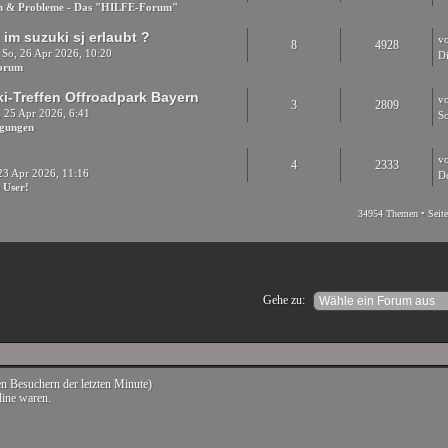
en & Probleme - Das "HILFE-Forum"
im suzuki sj erlaubt ?
v
8
4928
 So, 26 Apr 2026, 10:20
Di
Forum
ki-Treffen Offroadpark Bayern
v
3
2809
, 25 Apr 2026, 6:41
S
igungen
v
4
2333
23 Apr 2026, 11:16
D
 User!
34954 Themen • Seit
Gehe zu:
ven Besuchern der letzten Minute)
line waren.