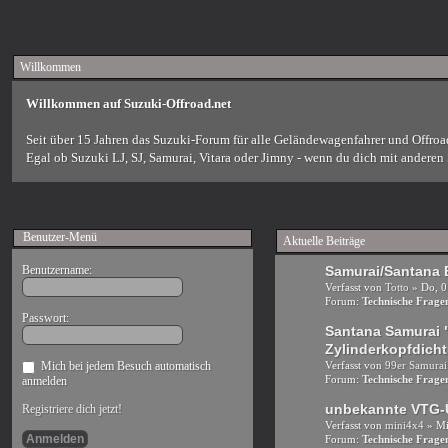
Willkommen
Willkommen auf Suzuki-Offroad.net
Seit über 15 Jahren das Suzuki-Forum für alle Geländewagenfahrer und Offroa
Egal ob Suzuki LJ, SJ, Samurai, Vitara oder Jimny - wenn du dich mit anderen S
Benutzer-Menü
Aktuelle Beiträge
Benutzername:
Samurai/Santana
Verfasst von
Totto
» Do, 0
Forum:
Technische Frag
Passwort:
Santana Samurai "
Zylinderkopfdich
Mich bei jedem Besuch automatisch
Verfasst von
99er Samurai
Forum:
Technische Frag
anmelden
unbekannte VTG-
Registriere dich jetzt!
Verfasst von
mini4x4
» Mi
Forum:
Technische Frag