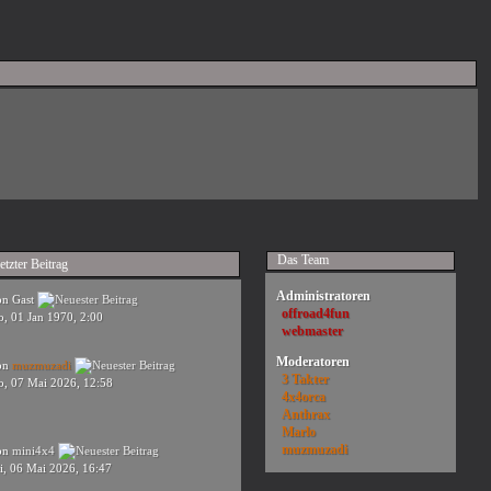
Das Team
etzter Beitrag
Administratoren
on Gast
offroad4fun
o, 01 Jan 1970, 2:00
webmaster
Moderatoren
on
muzmuzadi
3 Takter
o, 07 Mai 2026, 12:58
4x4orca
Anthrax
Marlo
muzmuzadi
on
mini4x4
i, 06 Mai 2026, 16:47