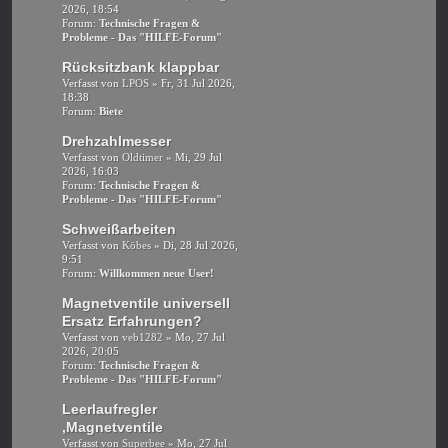
2026, 18:54
Forum:
Technische Fragen &
Probleme - Das "HILFE-Forum"
Rücksitzbank klappbar
Verfasst von
LPOS
» Fr, 31 Jul 2026,
18:38
Forum:
Biete
Drehzahlmesser
Verfasst von
Oldtimer
» Mi, 29 Jul
2026, 16:03
Forum:
Technische Fragen &
Probleme - Das "HILFE-Forum"
Schweißarbeiten
Verfasst von
Köbes
» Di, 28 Jul 2026,
9:51
Forum:
Willkommen neue User!
Magnetventile universell
Ersatz Erfahrungen?
Verfasst von
veb1282
» Mo, 27 Jul
2026, 20:05
Forum:
Technische Fragen &
Probleme - Das "HILFE-Forum"
Leerlaufregler
,Magnetventile
Verfasst von
Superbee
» Mo, 27 Jul