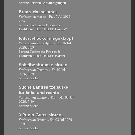
Forum:
Termine, Ankündigungen
Bruch Massekabel
Verfasst von
manas
» Fr, 17 Jul 2026,
7:23
Forum:
Technische Fragen &
Probleme - Das "HILFE-Forum"
federschäckel umgeklappt
Verfasst von
kurt (eljot )
» Do, 16 Jul
2026, 0:39
Forum:
Technische Fragen &
Probleme - Das "HILFE-Forum"
Scheibenbremse hinten
Verfasst von
Crumby
» Fr, 10 Jul
2026, 8:20
Forum:
Suche
Suche Längssitzebänke
für links und rechts
Verfasst von
LennoxSj413
» Mi, 08 Jul
2026, 7:49
Forum:
Suche
3 Punkt Gurte hinten.
Verfasst von
Rettich
» So, 05 Jul 2026,
22:01
Forum:
Suche