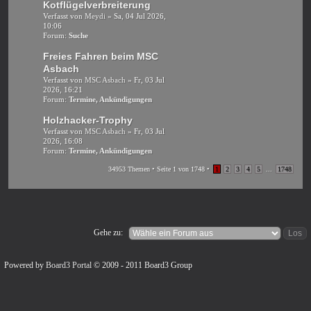
Kotflügelverbreiterung
Verfasst von
Meydi
» Sa, 04 Jul 2026,
10:06
Forum:
Suche
Freies Fahren beim MSC
Asbach
Verfasst von
MSC Asbach
» Fr, 03 Jul
2026, 16:21
Forum:
Termine, Ankündigungen
Holzhacker-Trophy
Verfasst von
MSC Asbach
» Fr, 03 Jul
2026, 16:08
Forum:
Termine, Ankündigungen
34953 Themen • Seite
1
von
1748
•
1
2
3
4
5
...
1748
Gehe zu:
Powered by
Board3 Portal
© 2009 - 2011 Board3 Group