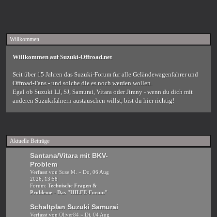
Willkommen
Willkommen auf Suzuki-Offroad.net
Seit über 15 Jahren das Suzuki-Forum für alle Geländewagenfahrer und
Offroad-Fans - und solche die es noch werden wollen.
Egal ob Suzuki LJ, SJ, Samurai, Vitara oder Jimny - wenn du dich mit
anderen Suzukifahrern austauschen willst, bist du hier richtig!
Aktuelle Beiträge
Santana/Vitara mit BKV-
Problem
Verfasst von
Suse M.
» Do, 06 Aug
2026, 13:58
Forum:
Technische Fragen &
Probleme - Das "HILFE-Forum"
Schaltplan Suzuki Samurai
Verfasst von
Oliver84
» Di, 04 Aug