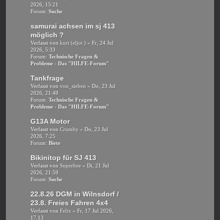
2026, 15:21
Forum:
Suche
samurai achsen im sj 413
möglich ?
Verfasst von
kurt (eljot )
» Fr, 24 Jul
2026, 5:33
Forum:
Technische Fragen &
Probleme - Das "HILFE-Forum"
Tankfrage
Verfasst von
von_sieben
» Do, 23 Jul
2026, 21:49
Forum:
Technische Fragen &
Probleme - Das "HILFE-Forum"
G13A Motor
Verfasst von
Crumby
» Do, 23 Jul
2026, 7:25
Forum:
Biete
Bikinitop für SJ 413
Verfasst von
Superbee
» Di, 21 Jul
2026, 21:59
Forum:
Suche
22.8.26 DGM in Wilnsdorf /
23.8. Freies Fahren 4x4
Verfasst von
Felix
» Fr, 17 Jul 2026,
17:13