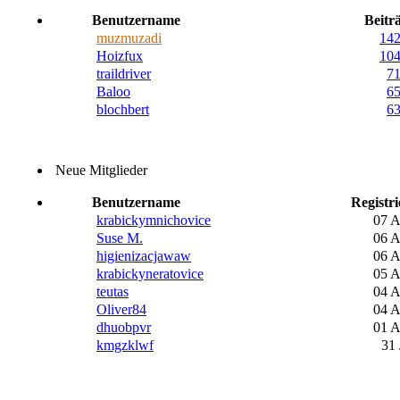
Benutzername
Beitr
muzmuzadi
14
Hoizfux
10
traildriver
7
Baloo
6
blochbert
6
Neue Mitglieder
Benutzername
Registri
krabickymnichovice
07 
Suse M.
06 
higienizacjawaw
06 
krabickyneratovice
05 
teutas
04 
Oliver84
04 
dhuobpvr
01 
kmgzklwf
31 