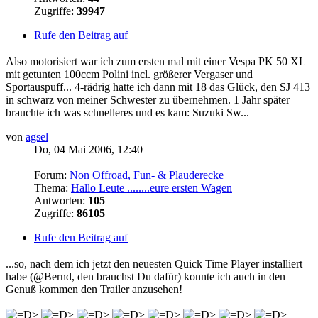
Zugriffe:
39947
Rufe den Beitrag auf
Also motorisiert war ich zum ersten mal mit einer Vespa PK 50 XL
mit getunten 100ccm Polini incl. größerer Vergaser und
Sportauspuff... 4-rädrig hatte ich dann mit 18 das Glück, den SJ 413
in schwarz von meiner Schwester zu übernehmen. 1 Jahr später
brauchte ich was schnelleres und es kam: Suzuki Sw...
von
agsel
Do, 04 Mai 2006, 12:40
Forum:
Non Offroad, Fun- & Plauderecke
Thema:
Hallo Leute ........eure ersten Wagen
Antworten:
105
Zugriffe:
86105
Rufe den Beitrag auf
...so, nach dem ich jetzt den neuesten Quick Time Player installiert
habe (@Bernd, den brauchst Du dafür) konnte ich auch in den
Genuß kommen den Trailer anzusehen!