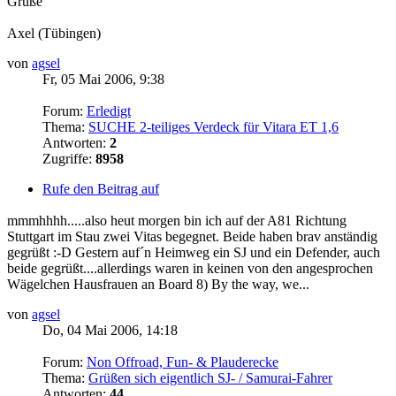
Grüße
Axel (Tübingen)
von
agsel
Fr, 05 Mai 2006, 9:38
Forum:
Erledigt
Thema:
SUCHE 2-teiliges Verdeck für Vitara ET 1,6
Antworten:
2
Zugriffe:
8958
Rufe den Beitrag auf
mmmhhhh.....also heut morgen bin ich auf der A81 Richtung
Stuttgart im Stau zwei Vitas begegnet. Beide haben brav anständig
gegrüßt :-D Gestern auf´n Heimweg ein SJ und ein Defender, auch
beide gegrüßt....allerdings waren in keinen von den angesprochen
Wägelchen Hausfrauen an Board 8) By the way, we...
von
agsel
Do, 04 Mai 2006, 14:18
Forum:
Non Offroad, Fun- & Plauderecke
Thema:
Grüßen sich eigentlich SJ- / Samurai-Fahrer
Antworten:
44