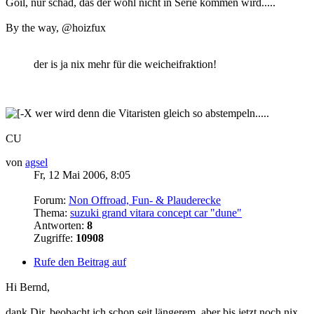
Goil, nur schad, das der wohl nicht in Serie kommen wird.....
By the way, @hoizfux
der is ja nix mehr für die weicheifraktion!
wer wird denn die Vitaristen gleich so abstempeln.....
CU
von
agsel
Fr, 12 Mai 2006, 8:05
Forum:
Non Offroad, Fun- & Plauderecke
Thema:
suzuki grand vitara concept car "dune"
Antworten:
8
Zugriffe:
10908
Rufe den Beitrag auf
Hi Bernd,
dank Dir, beobacht ich schon seit längerem, aber bis jetzt noch nix