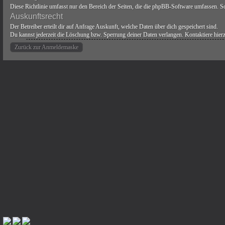
Diese Richtlinie umfasst nur den Bereich der Seiten, die die phpBB-Software umfassen. So
Auskunftsrecht
Der Betreiber erteilt dir auf Anfrage Auskunft, welche Daten über dich gespeichert sind.
Du kannst jederzeit die Löschung bzw. Sperrung deiner Daten verlangen. Kontaktiere hierzu
Zurück zur Anmeldemaske