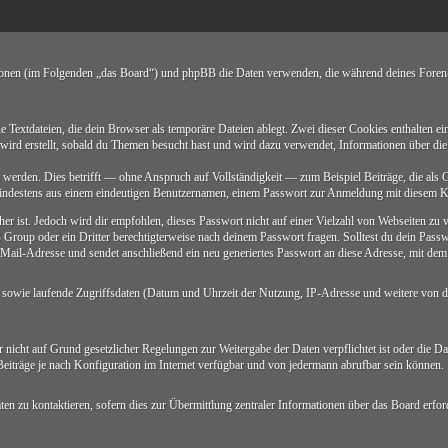
ionen (im Folgenden „das Board“) und phpBB die Daten verwenden, die während deines Fore
ne Textdateien, die dein Browser als temporäre Dateien ablegt. Zwei dieser Cookies enthalt
wird erstellt, sobald du Themen besucht hast und wird dazu verwendet, Informationen über die
werden. Dies betrifft — ohne Anspruch auf Vollständigkeit — zum Beispiel Beiträge, die als G
t mindestens aus einem eindeutigen Benutzernamen, einem Passwort zur Anmeldung mit diesem K
er ist. Jedoch wird dir empfohlen, dieses Passwort nicht auf einer Vielzahl von Webseiten zu
 Group oder ein Dritter berechtigterweise nach deinem Passwort fragen. Solltest du dein Pass
il-Adresse und sendet anschließend ein neu generiertes Passwort an diese Adresse, mit dem 
n sowie laufende Zugriffsdaten (Datum und Uhrzeit der Nutzung, IP-Adresse und weitere von d
nicht auf Grund gesetzlicher Regelungen zur Weitergabe der Daten verpflichtet ist oder die Dat
eiträge je nach Konfiguration im Internet verfügbar und von jedermann abrufbar sein können.
en zu kontaktieren, sofern dies zur Übermittlung zentraler Informationen über das Board erford