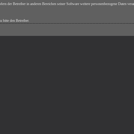
fern der Betreiber in anderen Bereichen seiner Software weitere personenbezogene Daten verarb
 bitte den Betreiber.