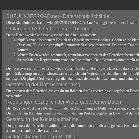
SUZUKI-OFFROAD.net - Datenschutzrichtlinie
Diese Richtlinie beschreibt, wie „SUZUKI-OFFROAD.net“ und ggf. verbundene Institut
Umfang und Art der Datenspeicherung
Deine Daten werden auf zwei verschiedene Arten gesammelt:
phpBB erstellt bei deinem Besuch des Boards mehrere Cookies. Cookies sind klei
(Session-ID), die dir von phpBB automatisch zugewiesen wird. Ein drittes Cookie 
können.
Weitere Daten werden gesammelt, wenn Informationen an den Betreiber übermittelt 
dir nach deiner Registrierung erstellten Nachrichten. Dein Benutzerkonto besteh
Dein Passwort wird mit einer Einwege-Verschlüsselung (Hash) gespeichert, so dass es sich
geh mit ihm sorgsam um. Insbesondere wird dich kein Vertreter des Betreibers, der phpBB
benutzen. Die phpBB-Software fragt dich dann nach deinem Benutzernamen und deiner E-Ma
Gestattung der Datenspeicherung
Du gestattest dem Betreiber, die von dir im Rahmen der Registrierung eingegebenen Date
verwenden.
Regelungen bezüglich der Weitergabe deiner Daten
Der Betreiber wird diese Daten nur mit deiner Zustimmung an Dritte weitergeben, sofern er 
Du nimmst zur Kenntnis, dass die von dir in deinem Profil angegebenen Daten und deine B
Gestattung der Kontaktaufnahme
Du gestattest dem Betreiber darüber hinaus, dich unter den von dir angegebenen Kontaktdat
an entsprechender Stelle erlaubt hast.
Geltungsbereich dieser Richtlinie