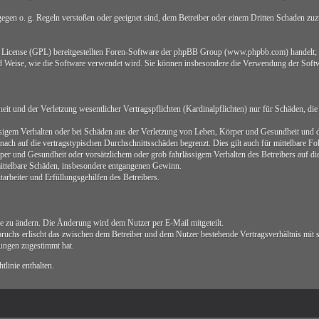
 gegen o. g. Regeln verstoßen oder geeignet sind, dem Betreiber oder einem Dritten Schaden zu
ic License (GPL) bereitgestellten Foren-Software der phpBB Group (www.phpbb.com) handelt;
d Weise, wie die Software verwendet wird. Sie können insbesondere die Verwendung der Softw
 und der Verletzung wesentlicher Vertragspflichten (Kardinalpflichten) nur für Schäden, die a
sigem Verhalten oder bei Schäden aus der Verletzung von Leben, Körper und Gesundheit und der
ach auf die vertragstypischen Durchschnittsschäden begrenzt. Dies gilt auch für mittelbare 
er und Gesundheit oder vorsätzlichem oder grob fahrlässigem Verhalten des Betreibers auf d
 mittelbare Schäden, insbesondere entgangenen Gewinn.
arbeiter und Erfüllungsgehilfen des Betreibers.
ie zu ändern. Die Änderung wird dem Nutzer per E-Mail mitgeteilt.
ruchs erlischt das zwischen dem Betreiber und dem Nutzer bestehende Vertragsverhältnis mit 
ungen zugestimmt hat.
linie enthalten.