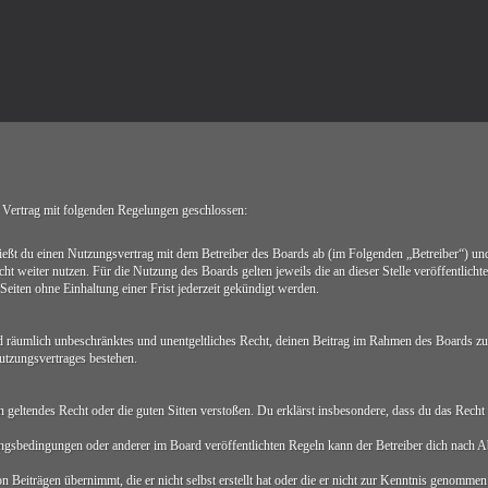
ertrag mit folgenden Regelungen geschlossen:
du einen Nutzungsvertrag mit dem Betreiber des Boards ab (im Folgenden „Betreiber“) und 
ht weiter nutzen. Für die Nutzung des Boards gelten jeweils die an dieser Stelle veröffentlich
iten ohne Einhaltung einer Frist jederzeit gekündigt werden.
 und räumlich unbeschränktes und unentgeltliches Recht, deinen Beitrag im Rahmen des Boards zu
utzungsvertrages bestehen.
egen geltendes Recht oder die guten Sitten verstoßen. Du erklärst insbesondere, dass du das Rech
ngsbedingungen oder anderer im Board veröffentlichten Regeln kann der Betreiber dich nach 
 Beiträgen übernimmt, die er nicht selbst erstellt hat oder die er nicht zur Kenntnis genommen