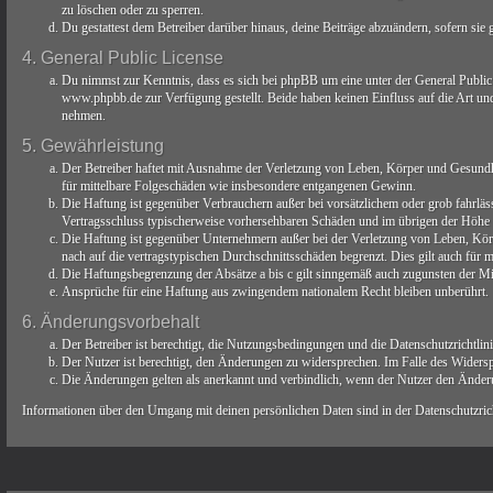
zu löschen oder zu sperren.
Du gestattest dem Betreiber darüber hinaus, deine Beiträge abzuändern, sofern sie
4. General Public License
Du nimmst zur Kenntnis, dass es sich bei phpBB um eine unter der General Publ
www.phpbb.de zur Verfügung gestellt. Beide haben keinen Einfluss auf die Art un
nehmen.
5. Gewährleistung
Der Betreiber haftet mit Ausnahme der Verletzung von Leben, Körper und Gesundheit
für mittelbare Folgeschäden wie insbesondere entgangenen Gewinn.
Die Haftung ist gegenüber Verbrauchern außer bei vorsätzlichem oder grob fahrläs
Vertragsschluss typischerweise vorhersehbaren Schäden und im übrigen der Höhe n
Die Haftung ist gegenüber Unternehmern außer bei der Verletzung von Leben, Körp
nach auf die vertragstypischen Durchschnittsschäden begrenzt. Dies gilt auch für
Die Haftungsbegrenzung der Absätze a bis c gilt sinngemäß auch zugunsten der Mit
Ansprüche für eine Haftung aus zwingendem nationalem Recht bleiben unberührt.
6. Änderungsvorbehalt
Der Betreiber ist berechtigt, die Nutzungsbedingungen und die Datenschutzrichtlin
Der Nutzer ist berechtigt, den Änderungen zu widersprechen. Im Falle des Widersp
Die Änderungen gelten als anerkannt und verbindlich, wenn der Nutzer den Änder
Informationen über den Umgang mit deinen persönlichen Daten sind in der Datenschutzricht