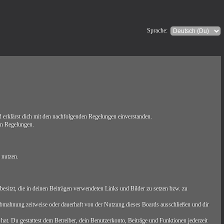
Sprache:
erklärst dich mit den nachfolgenden Regelungen einverstanden.
ten Regelungen.
 nutzen.
t besitzt, die in deinen Beiträgen verwendeten Links und Bilder zu setzen bzw. zu
Abmahnung zeitweise oder dauerhaft von der Nutzung dieses Boards ausschließen und dir
 hat. Du gestattest dem Betreiber, dein Benutzerkonto, Beiträge und Funktionen jederzeit