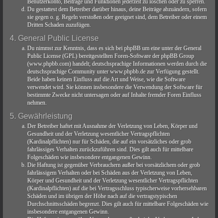
Benutzerkonto, Beiträge und Funktionen jederzeit zu löschen oder zu sperren.
Du gestattest dem Betreiber darüber hinaus, deine Beiträge abzuändern, sofern
sie gegen o. g. Regeln verstoßen oder geeignet sind, dem Betreiber oder einem
Dritten Schaden zuzufügen.
4. General Public License
Du nimmst zur Kenntnis, dass es sich bei phpBB um eine unter der General
Public License (GPL) bereitgestellten Foren-Software der phpBB Group
(www.phpbb.com) handelt; deutschsprachige Informationen werden durch die
deutschsprachige Community unter www.phpbb.de zur Verfügung gestellt.
Beide haben keinen Einfluss auf die Art und Weise, wie die Software
verwendet wird. Sie können insbesondere die Verwendung der Software für
bestimmte Zwecke nicht untersagen oder auf Inhalte fremder Foren Einfluss
nehmen.
5. Gewährleistung
Der Betreiber haftet mit Ausnahme der Verletzung von Leben, Körper und
Gesundheit und der Verletzung wesentlicher Vertragspflichten
(Kardinalpflichten) nur für Schäden, die auf ein vorsätzliches oder grob
fahrlässiges Verhalten zurückzuführen sind. Dies gilt auch für mittelbare
Folgeschäden wie insbesondere entgangenen Gewinn.
Die Haftung ist gegenüber Verbrauchern außer bei vorsätzlichem oder grob
fahrlässigem Verhalten oder bei Schäden aus der Verletzung von Leben,
Körper und Gesundheit und der Verletzung wesentlicher Vertragspflichten
(Kardinalpflichten) auf die bei Vertragsschluss typischerweise vorhersehbaren
Schäden und im übrigen der Höhe nach auf die vertragstypischen
Durchschnittsschäden begrenzt. Dies gilt auch für mittelbare Folgeschäden wie
insbesondere entgangenen Gewinn.