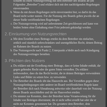
schließt du einen Nutzungsvertrag mit dem Betreiber des Boards ab (im
Folgenden „Betreiber“) und erklärst dich mit den nachfolgenden Regelungen
einverstanden.
Wenn du mit diesen Regelungen nicht einverstanden bist, so darfst du das
Board nicht weiter nutzen. Für die Nutzung des Boards gelten jeweils die an
dieser Stelle veröffentlichten Regelungen.
Der Nutzungsvertrag wird auf unbestimmte Zeit geschlossen und kann von
beiden Seiten ohne Einhaltung einer Frist jederzeit gekündigt werden.
2. Einräumung von Nutzungsrechten
Mit dem Erstellen eines Beitrags erteilst du dem Betreiber ein einfaches,
zeitlich und räumlich unbeschränktes und unentgeltliches Recht, deinen Beitrag
im Rahmen des Boards zu nutzen.
Das Nutzungsrecht nach Punkt 2, Unterpunkt a bleibt auch nach Kündigung
des Nutzungsvertrages bestehen.
3. Pflichten des Nutzers
Du erklärst mit der Erstellung eines Beitrags, dass er keine Inhalte enthält, die
gegen geltendes Recht oder die guten Sitten verstoßen. Du erklärst
insbesondere, dass du das Recht besitzt, die in deinen Beiträgen verwendeten
Links und Bilder zu setzen bzw. zu verwenden.
Der Betreiber des Boards übt das Hausrecht aus. Bei Verstößen gegen diese
Nutzungsbedingungen oder anderer im Board veröffentlichten Regeln kann
der Betreiber dich nach Abmahnung zeitweise oder dauerhaft von der Nutzung
dieses Boards ausschließen und dir ein Hausverbot erteilen.
Du nimmst zur Kenntnis, dass der Betreiber keine Verantwortung für die
Inhalte von Beiträgen übernimmt, die er nicht selbst erstellt hat oder die er
nicht zur Kenntnis genommen hat. Du gestattest dem Betreiber, dein