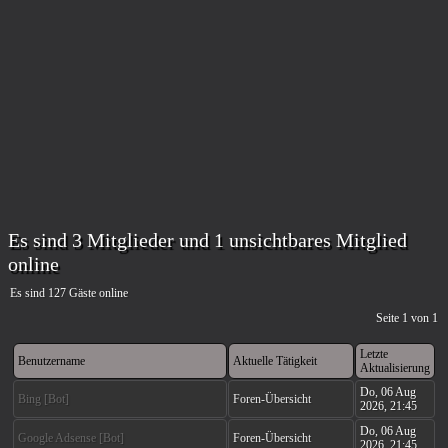
Es sind 3 Mitglieder und 1 unsichtbares Mitglied
online
Es sind 127 Gäste online
Seite
1
von
1
Letzte
Benutzername
Aktuelle Tätigkeit
Aktualisierung
Do, 06 Aug
Bing [Bot]
Foren-Übersicht
2026, 21:45
Do, 06 Aug
Google Adsense [Bot]
Foren-Übersicht
2026, 21:45