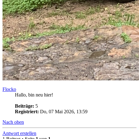
Flocko
Hallo, bin neu hier!
Beiträge:
5
Registriert:
Do, 07 Mai 2026, 13:59
Nach oben
Antwort erstellen
1 Beitrag • Seite
1
von
1