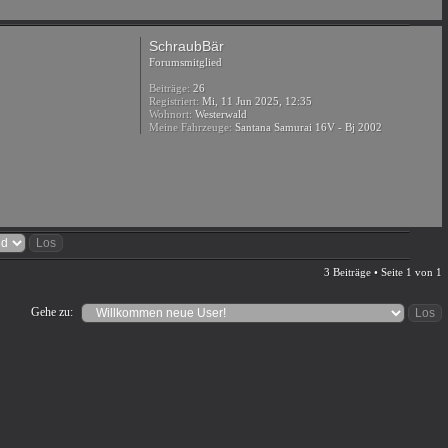
SchraubBär
Forumsmitglied
Beiträge:
26
Registriert:
Mi, 11 Jun 2025, 12:35
Wohnort:
Westerwald
Meine Fahrzeuge:
Santana Samurai 16V - Bj 2002
3 Beiträge • Seite
1
von
1
Gehe zu: