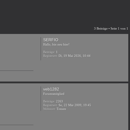
3 Beiträge • Seite
1
von
1
SERFIO
Hallo, bin neu hier!
Beiträge:
1
Registriert:
Di, 19 Mai 2026, 10:44
veb1282
Forumsmitglied
Beiträge:
2263
Registriert:
So, 22 Mär 2009, 19:45
Wohnort:
Treuen