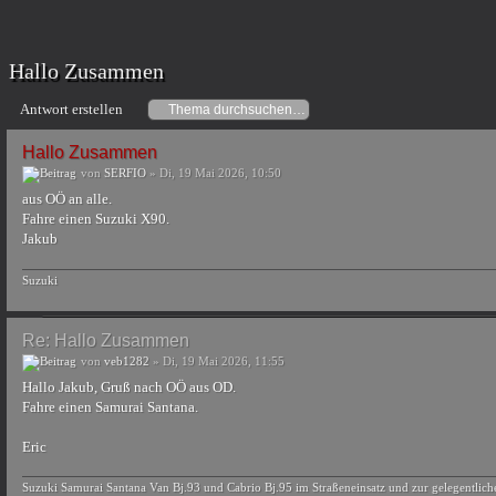
Hallo Zusammen
Antwort erstellen
Hallo Zusammen
von
SERFIO
» Di, 19 Mai 2026, 10:50
aus OÖ an alle.
Fahre einen Suzuki X90.
Jakub
Suzuki
Re: Hallo Zusammen
von
veb1282
» Di, 19 Mai 2026, 11:55
Hallo Jakub, Gruß nach OÖ aus OD.
Fahre einen Samurai Santana.
Eric
Suzuki Samurai Santana Van Bj.93 und Cabrio Bj.95 im Straßeneinsatz und zur gelegentlic