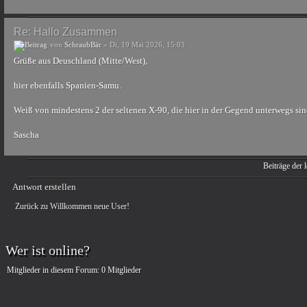
Re: Hallo Zusammen
von
SchraubBär
» Di, 19 Mai 2026, 15:03
Grüße aus Deuschland (Mitte/West),
hier ebenfalls Spanien-Samu.
Weiß von mindestens 2 der seltenen X-90, die hier in der Gegend unterwegs sind
Sascha
Beiträge der l
Antwort erstellen
Zurück zu Willkommen neue User!
Wer ist online?
Mitglieder in diesem Forum: 0 Mitglieder