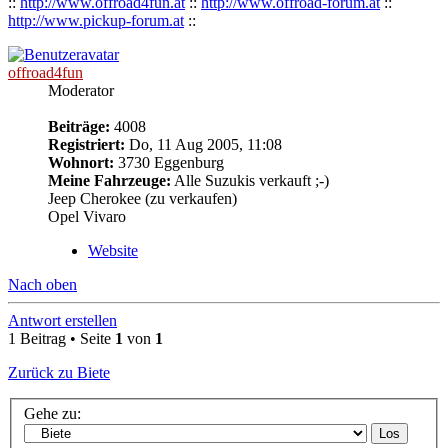
::
http://www.offroad4fun.at
::
http://www.offroad-forum.at
::
http://www.pickup-forum.at
::
offroad4fun
Moderator
Beiträge:
4008
Registriert:
Do, 11 Aug 2005, 11:08
Wohnort:
3730 Eggenburg
Meine Fahrzeuge:
Alle Suzukis verkauft ;-)
Jeep Cherokee (zu verkaufen)
Opel Vivaro
Website
Nach oben
Antwort erstellen
1 Beitrag • Seite
1
von
1
Zurück zu Biete
Gehe zu: