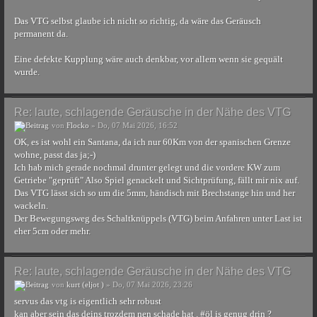
Das VTG selbst glaube ich nicht so richtig, da wäre das Geräusch
permanent da.
Eine defekte Kupplung wäre auch denkbar, vor allem wenn sie gequält
wurde.
Re: laute, schlagende Geräusche in der Nähe des VTG
von
Flocko
» Do, 07 Mai 2026, 16:52
OK, es ist wohl ein Santana, da ich nur 60Km von der spanischen Grenze
wohne, passt das ja;-)
Ich hab mich gerade nochmal drunter gelegt und die vordere KW zum
Getriebe "geprüft" Also Spiel genackelt und Sichtprüfung, fällt mir nix auf.
Das VTG lässt sich so um die 5mm, händisch mit Brechstange hin und her
wackeln.
Der Bewegungsweg des Schaltknüppels (VTG) beim Anfahren unter Last ist
eher 5cm oder mehr.
Re: laute, schlagende Geräusche in der Nähe des VTG
von
kurt (eljot )
» Do, 07 Mai 2026, 23:26
servus das vtg is eigentlich sehr robust
kan aber sein das deins trozdem nen schade hat . #öl is genug drin ?