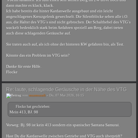
dann machte es klack, klack.
Ich habe bereits die hinter Kardanwelle ausgebaut und ein leicht
angeschlagenes Kreuzgelenk gewechselt. Die Silentblöcke sehen alle i.O.
aus, die Halter des VTG´s sind nicht gebrochen. Der Schalthebel des VTG´s
wackelt bedenklich stark beim Anfahren speziell am Berg, dabei treten
auch diese schlagenden Geräusche auf.
Sie traten auch auf, als ich ohne der hinteren KW gefahren bin, als Test.
Könnte das ein Problem im VTG sein?
Danke für erste Hilfe.
Flocke
Re: laute, schlagende Geräusche in der Nähe des VTG
von
muzmuzadi
» Do, 07 Mai 2026, 16:15
Flocko hat geschrieben:
Mein 413, BJ. 98
Vorweg: Bj. 98 ist kein 413 sondern ein spanischer Santana Samurai.
Hast Du die Kardanwelle zwischen Getriebe und VTG auch überprüft?