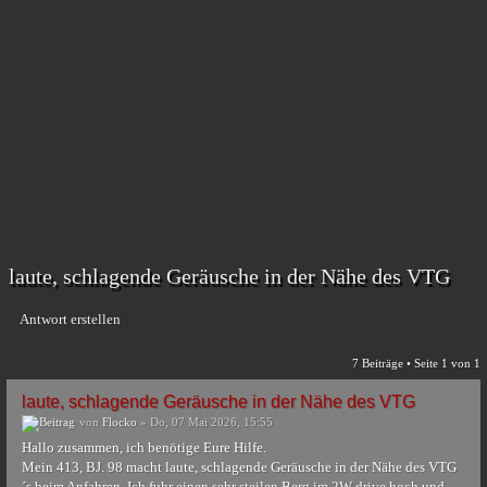
laute, schlagende Geräusche in der Nähe des VTG
Antwort erstellen
7 Beiträge • Seite
1
von
1
laute, schlagende Geräusche in der Nähe des VTG
von
Flocko
» Do, 07 Mai 2026, 15:55
Hallo zusammen, ich benötige Eure Hilfe.
Mein 413, BJ. 98 macht laute, schlagende Geräusche in der Nähe des VTG
´s beim Anfahren. Ich fuhr einen sehr steilen Berg im 2W drive hoch und