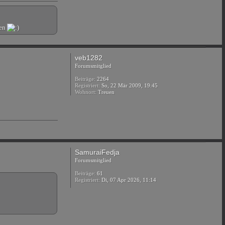
nen
veb1282
Forumsmitglied
Beiträge:
2264
Registriert:
So, 22 Mär 2009, 19:45
Wohnort:
Treuen
SamuraiFedja
Forumsmitglied
Beiträge:
61
Registriert:
Di, 07 Apr 2026, 11:14