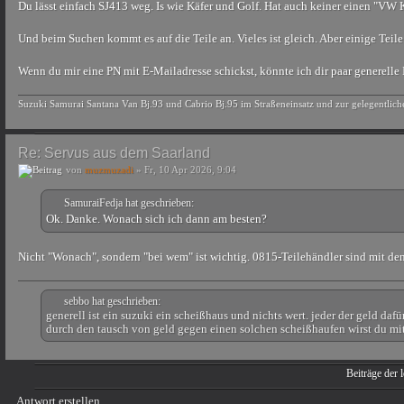
Du lässt einfach SJ413 weg. Is wie Käfer und Golf. Hat auch keiner einen "VW K
Und beim Suchen kommt es auf die Teile an. Vieles ist gleich. Aber einige Tei
Wenn du mir eine PN mit E-Mailadresse schickst, könnte ich dir paar generelle
Suzuki Samurai Santana Van Bj.93 und Cabrio Bj.95 im Straßeneinsatz und zur gelegentlic
Re: Servus aus dem Saarland
von
muzmuzadi
» Fr, 10 Apr 2026, 9:04
SamuraiFedja hat geschrieben:
Ok. Danke. Wonach sich ich dann am besten?
Nicht "Wonach", sondern "bei wem" ist wichtig. 0815-Teilehändler sind mit den
sebbo hat geschrieben:
generell ist ein suzuki ein scheißhaus und nichts wert. jeder der geld daf
durch den tausch von geld gegen einen solchen scheißhaufen wirst du mitg
Beiträge der l
Antwort erstellen