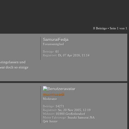
8 Beiträge • Seite
1
von
1
SamuraiFedja
Forumsmitglied
Beiträge:
61
Registriert:
Di, 07 Apr 2026, 11:14
 eingelassen und
 war doch so einige
muzmuzadi
Moderator
Beiträge:
14271
Registriert:
So, 20 Nov 2005, 12:19
Wohnort:
01900 Großröhrsdorf
Meine Fahrzeuge:
Suzuki Samurai JSA
Qek Junior