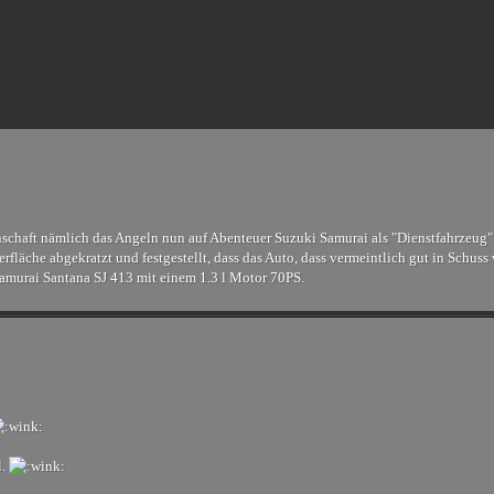
schaft nämlich das Angeln nun auf Abenteuer Suzuki Samurai als "Dienstfahrzeug"
erfläche abgekratzt und festgestellt, dass das Auto, dass vermeintlich gut in Schuss
Samurai Santana SJ 413 mit einem 1.3 l Motor 70PS.
l.