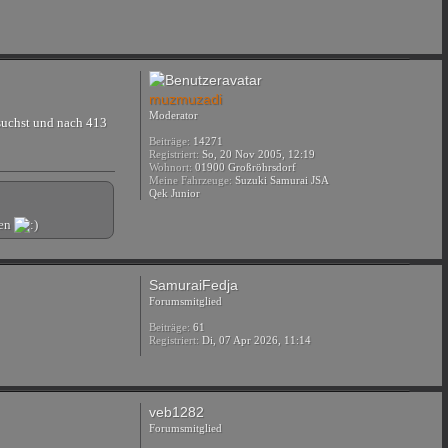
muzmuzadi
Moderator
suchst und nach 413
Beiträge:
14271
Registriert:
So, 20 Nov 2005, 12:19
Wohnort:
01900 Großröhrsdorf
Meine Fahrzeuge:
Suzuki Samurai JSA
Qek Junior
nen
SamuraiFedja
Forumsmitglied
Beiträge:
61
Registriert:
Di, 07 Apr 2026, 11:14
veb1282
Forumsmitglied