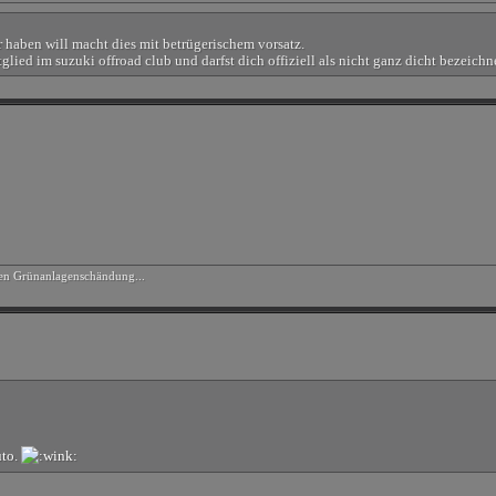
ür haben will macht dies mit betrügerischem vorsatz.
lied im suzuki offroad club und darfst dich offiziell als nicht ganz dicht bezeich
hen Grünanlagenschändung...
uto.