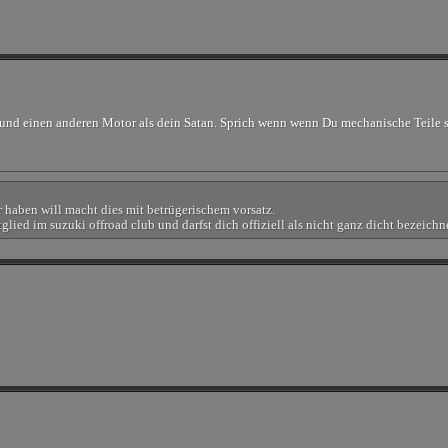
 und einen anderen Motor als dein Satan. Sprich wenn wenn Du mechanische Teile 
ür haben will macht dies mit betrügerischem vorsatz.
lied im suzuki offroad club und darfst dich offiziell als nicht ganz dicht bezeich