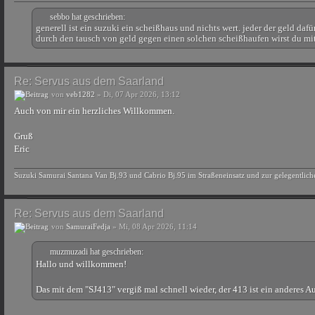
sebbo hat geschrieben:
generell ist ein suzuki ein scheißhaus und nichts wert. jeder der geld daf
durch den tausch von geld gegen einen solchen scheißhaufen wirst du mitg
Re: Servus aus dem Saarland
von
veb1282
» Di, 07 Apr 2026, 13:12
Auch von mir ein herzliches Willkommen.
Gruß
Eric
Suzuki Samurai Santana Van Bj.93 und Cabrio Bj.95 im Straßeneinsatz und zur gelegentlic
Re: Servus aus dem Saarland
von
SamuraiFedja
» Mi, 08 Apr 2026, 11:14
muzmuzadi hat geschrieben:
Hallo und willkommen!
Das mit dem "SJ413" vergiß mal schnell wieder, der 413 ist ein anderes A