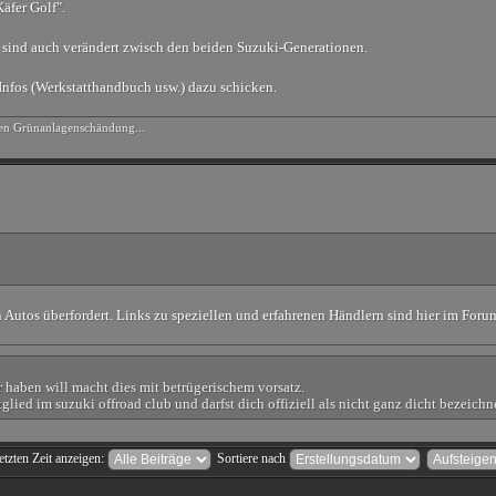
äfer Golf".
le sind auch verändert zwisch den beiden Suzuki-Generationen.
 Infos (Werkstatthandbuch usw.) dazu schicken.
hen Grünanlagenschändung...
 Autos überfordert. Links zu speziellen und erfahrenen Händlern sind hier im Foru
ür haben will macht dies mit betrügerischem vorsatz.
lied im suzuki offroad club und darfst dich offiziell als nicht ganz dicht bezeich
etzten Zeit anzeigen:
Sortiere nach