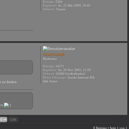
Beiträge:
2264
Registriert:
So, 22 Mär 2009, 19:45
Wohnort:
Treuen
muzmuzadi
Moderator
Beiträge:
14271
Registriert:
So, 20 Nov 2005, 12:19
Wohnort:
01900 Großröhrsdorf
Meine Fahrzeuge:
Suzuki Samurai JSA
Qek Junior
m zu finden.
nen
8 Beiträge • Seite
1
von
1