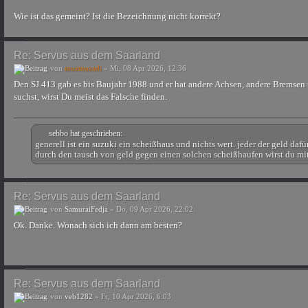
Wie ist das gemeint? Ist die Bezeichnung nicht korrekt?
Re: Servus aus dem Saarland
von
muzmuzadi
» Mi, 08 Apr 2026, 12:36
Den SJ 413 gab es bis Baujahr 1988 und er hat andere Achsen, andere Bremsen
suchst, wirst Du meist das Falsche finden.
sebbo hat geschrieben:
generell ist ein suzuki ein scheißhaus und nichts wert. jeder der geld daf
durch den tausch von geld gegen einen solchen scheißhaufen wirst du mitg
Re: Servus aus dem Saarland
von
SamuraiFedja
» Do, 09 Apr 2026, 22:02
Ok. Danke. Wonach sich ich dann am besten?
Re: Servus aus dem Saarland
von
veb1282
» Fr, 10 Apr 2026, 6:03