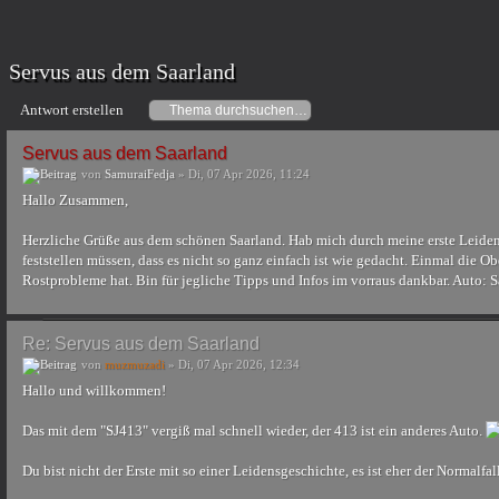
Servus aus dem Saarland
Antwort erstellen
Servus aus dem Saarland
von
SamuraiFedja
» Di, 07 Apr 2026, 11:24
Hallo Zusammen,
Herzliche Grüße aus dem schönen Saarland. Hab mich durch meine erste Leiden
feststellen müssen, dass es nicht so ganz einfach ist wie gedacht. Einmal die Ob
Rostprobleme hat. Bin für jegliche Tipps und Infos im vorraus dankbar. Auto: 
Re: Servus aus dem Saarland
von
muzmuzadi
» Di, 07 Apr 2026, 12:34
Hallo und willkommen!
Das mit dem "SJ413" vergiß mal schnell wieder, der 413 ist ein anderes Auto.
Du bist nicht der Erste mit so einer Leidensgeschichte, es ist eher der Normalfal