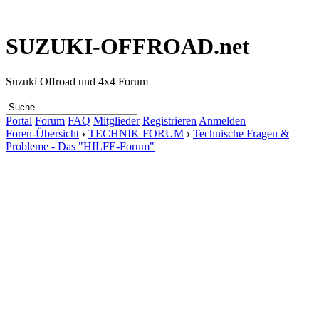
SUZUKI-OFFROAD.net
Suzuki Offroad und 4x4 Forum
Portal
Forum
FAQ
Mitglieder
Registrieren
Anmelden
Foren-Übersicht
›
TECHNIK FORUM
›
Technische Fragen &
Probleme - Das "HILFE-Forum"