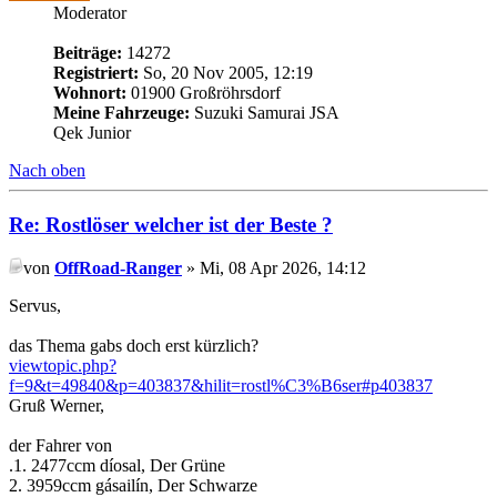
Moderator
Beiträge:
14272
Registriert:
So, 20 Nov 2005, 12:19
Wohnort:
01900 Großröhrsdorf
Meine Fahrzeuge:
Suzuki Samurai JSA
Qek Junior
Nach oben
Re: Rostlöser welcher ist der Beste ?
von
OffRoad-Ranger
» Mi, 08 Apr 2026, 14:12
Servus,
das Thema gabs doch erst kürzlich?
viewtopic.php?
f=9&t=49840&p=403837&hilit=rostl%C3%B6ser#p403837
Gruß Werner,
der Fahrer von
.1. 2477ccm díosal, Der Grüne
2. 3959ccm gásailín, Der Schwarze