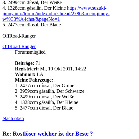
3. 2499ccm díosal, Der Weiße
4. 1328ccm gásailín, Der Kleine
https://www.suzuki-
jimny.info/forum/index.php?thread/27863-mein-jimny-
w%C3%A4chst/&pageNo=1
5. 2477ccm díosal, Der Blaue
OffRoad-Ranger
OffRoad-Ranger
Forumsmitglied
Beiträge:
71
Registriert:
Mi, 19 Okt 2011, 14:22
Wohnort:
LA
Meine Fahrzeuge:
.
1. 2477ccm díosal, Der Grüne
2. 3959ccm gásailín, Der Schwarze
3. 2499ccm díosal, Der Weiße
4. 1328ccm gásailín, Der Kleine
5. 2477ccm díosal, Der Blaue
Nach oben
Re: Rostlöser welcher ist der Beste ?