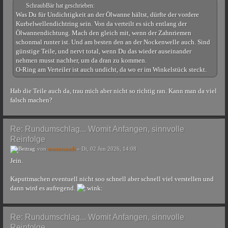
SchraubBär hat geschrieben:
Was Du für Undichtigkeit an der Ölwanne hältst, dürfte der vordere
Kurbelwellendichtring sein. Von da verteilt es sich entlang der
Ölwannendichtung. Mach den gleich mit, wenn der Zahnriemen
schonmal runter ist. Und am besten den an der Nockenwelle auch. Sind
günstige Teile, und nervt total, wenn Du das wieder auseinander
nehmen musst nachher, um da dran zu kommen.
O-Ring am Verteiler ist auch undicht, da wo er im Winkelstück steckt.
Hab die Teile auch da, trau mich aber nicht so richtig ran. Kann man da viel
falsch machen?
Re: Rundumschlag... Womit Anfangen, sinnvolle
Reinfolge
von
muzmuzadi
» Di, 02 Jun 2026, 14:08
Jein.
Kaputtmachen eventuell nicht soo schnell aber schnell viel verstellen und
dann wird es aufregend.
Re: Rundumschlag... Womit Anfangen, sinnvolle
Reinfolge