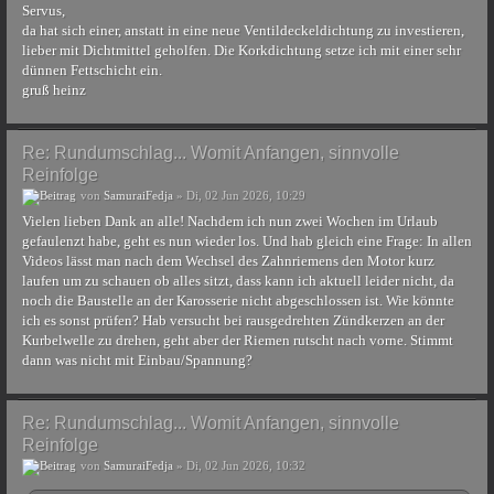
Servus,
da hat sich einer, anstatt in eine neue Ventildeckeldichtung zu investieren,
lieber mit Dichtmittel geholfen. Die Korkdichtung setze ich mit einer sehr
dünnen Fettschicht ein.
gruß heinz
Re: Rundumschlag... Womit Anfangen, sinnvolle
Reinfolge
von
SamuraiFedja
» Di, 02 Jun 2026, 10:29
Vielen lieben Dank an alle! Nachdem ich nun zwei Wochen im Urlaub
gefaulenzt habe, geht es nun wieder los. Und hab gleich eine Frage: In allen
Videos lässt man nach dem Wechsel des Zahnriemens den Motor kurz
laufen um zu schauen ob alles sitzt, dass kann ich aktuell leider nicht, da
noch die Baustelle an der Karosserie nicht abgeschlossen ist. Wie könnte
ich es sonst prüfen? Hab versucht bei rausgedrehten Zündkerzen an der
Kurbelwelle zu drehen, geht aber der Riemen rutscht nach vorne. Stimmt
dann was nicht mit Einbau/Spannung?
Re: Rundumschlag... Womit Anfangen, sinnvolle
Reinfolge
von
SamuraiFedja
» Di, 02 Jun 2026, 10:32