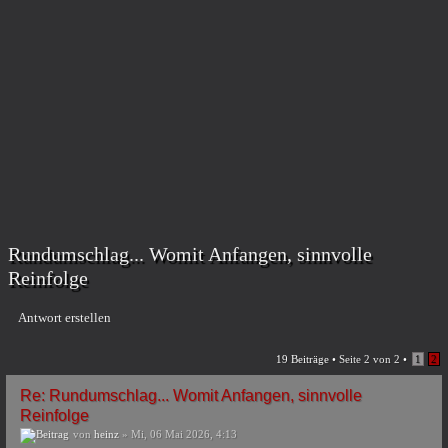
Rundumschlag... Womit Anfangen, sinnvolle
Reinfolge
Antwort erstellen
19 Beiträge •
Seite
2
von
2
•
1
2
Re: Rundumschlag... Womit Anfangen, sinnvolle
Reinfolge
von
heinz
» Mi, 06 Mai 2026, 4:13