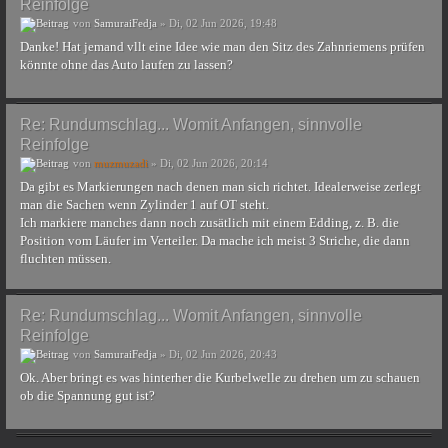
Reinfolge
von
SamuraiFedja
» Di, 02 Jun 2026, 19:48
Danke! Hat jemand vllt eine Idee wie man den Sitz des Zahnriemens prüfen
könnte ohne das Auto laufen zu lassen?
Re: Rundumschlag... Womit Anfangen, sinnvolle
Reinfolge
von
muzmuzadi
» Di, 02 Jun 2026, 20:14
Da gibt es Markierungen nach denen man sich richtet. Idealerweise zerlegt
man die Sachen wenn Zylinder 1 auf OT steht.
Ich markiere manches dann noch zusätlich mit einem Edding, z. B. die
Position vom Läufer im Verteiler. Da mache ich meist 3 Striche, die dann
fluchten müssen.
Re: Rundumschlag... Womit Anfangen, sinnvolle
Reinfolge
von
SamuraiFedja
» Di, 02 Jun 2026, 20:43
Ok. Aber bringt es was hinterher die Kurbelwelle zu drehen um zu schauen
ob die Spannung gut ist?