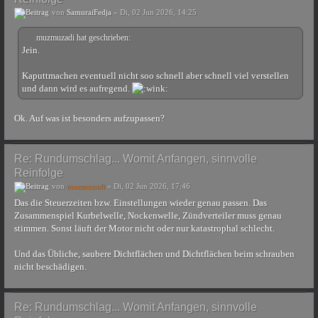
von
SamuraiFedja
» Di, 02 Jun 2026, 14:25
muzmuzadi hat geschrieben:
Jein.
Kaputtmachen eventuell nicht soo schnell aber schnell viel verstellen
und dann wird es aufregend.
Ok. Auf was ist besonders aufzupassen?
Re: Rundumschlag... Womit Anfangen, sinnvolle
Reinfolge
von
muzmuzadi
» Di, 02 Jun 2026, 17:46
Das die Steuerzeiten bzw. Einstellungen wieder genau passen. Das
Zusammenspiel Kurbelwelle, Nockenwelle, Zündverteiler muss genau
stimmen. Sonst läuft der Motor nicht oder nur katastrophal schlecht.
Und das Übliche, saubere Dichtflächen und Dichtflächen beim schrauben
nicht beschädigen.
Re: Rundumschlag... Womit Anfangen, sinnvolle